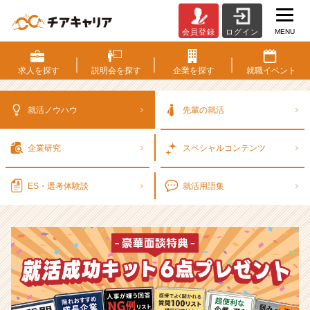
MENU
会員登録
ログイン
選
考
対
求人を
探す
説明会を
探す
企業を
探す
就職
イベント
策・
就
活
就活ノウハウ
先輩の就活
ノ
ウ
企業研究
スペシャル
コンテンツ
ハ
ウ
記
ES・選考
体験談
就活用語集
事
|
ベ
ン
チ
ャ
ー・
成