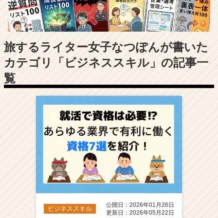
長
企
業
か
ら
旅するライター女子なつぽんが書いた
ス
カテゴリ「ビジネススキル」の記事一
カ
ウ
覧
ト
が
届
く
就
活
サ
イ
ト
チ
ア
キ
公開日：2026年01月26日
ャ
ビジネススキル
更新日：2026年05月22日
リ