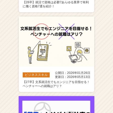
【28卒】就活で資格は必要⁉️あらゆる業界で有利
ア
に働く資格7選を紹介！
（C
h
e
e
r
C
a
r
e
e
r）
公開日：2026年01月26日
ビジネススキル
更新日：2026年05月13日
【27卒】文系就活生でもエンジニアを目指せる！
ベンチャーへの就職はアリ？