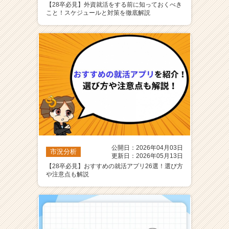
【28卒必見】外資就活をする前に知っておくべき
ア
こと！スケジュールと対策を徹底解説
（C
h
e
e
r
C
a
r
e
e
r）
公開日：2026年04月03日
市況分析
更新日：2026年05月13日
【28卒必見】おすすめの就活アプリ26選！選び方
や注意点も解説