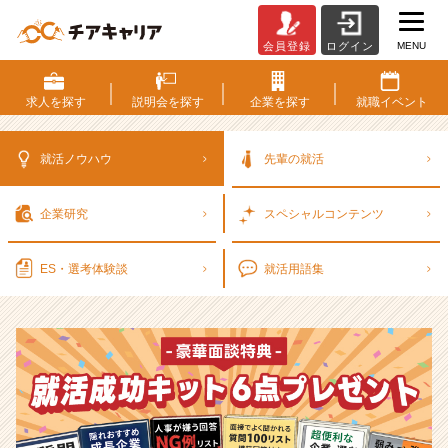
MENU
会員登録
ログイン
選
考
対
求人を
探す
説明会を
探す
企業を
探す
就職
イベント
策・
就
活
就活ノウハウ
先輩の就活
ノ
ウ
企業研究
スペシャル
コンテンツ
ハ
ウ
記
ES・選考
体験談
就活用語集
事
|
ベ
ン
チ
ャ
ー・
成