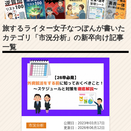
長
企
業
か
ら
旅するライター女子なつぽんが書いた
ス
カテゴリ「市況分析」の新卒向け記事
カ
ウ
一覧
ト
が
届
く
就
活
サ
イ
ト
チ
ア
キ
公開日：2023年03月17日
ャ
市況分析
更新日：2026年06月12日
リ