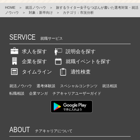
HOME
＞
就活ノウハウ
＞
旅するライター女子なつぽんが書いた選考対策・就活
ノウハウ
＞
対象：新卒向け
＞
カテゴリ：市況分析
SERVICE
就職サービス
求人を探す
説明会を探す
企業を探す
就職イベントを探す
タイムライン
適性検査
就活ノウハウ
選考体験談
スペシャルコンテンツ
就活相談
転職相談
企業マンガ
チアキャリアユーザーガイド
ABOUT
チアキャリアについて