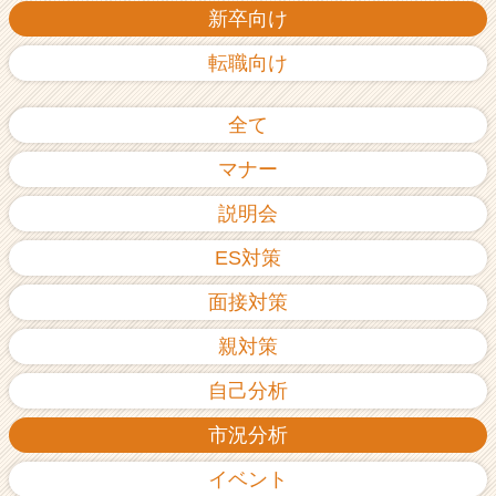
新卒向け
転職向け
全て
マナー
説明会
ES対策
面接対策
親対策
自己分析
市況分析
イベント