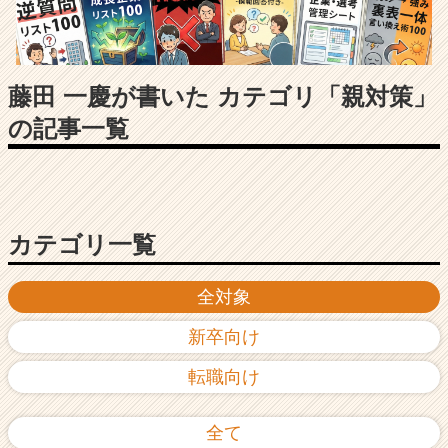
長
企
業
か
ら
藤田 一慶が書いた カテゴリ「親対策」
ス
の記事一覧
カ
ウ
ト
が
届
く
カテゴリ一覧
就
活
全対象
サ
イ
新卒向け
ト
チ
転職向け
ア
キ
ャ
全て
リ