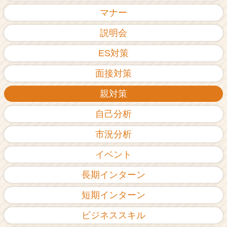
ア
マナー
（C
h
説明会
e
ES対策
e
r
面接対策
C
a
親対策
r
e
自己分析
e
r）
市況分析
イベント
長期インターン
短期インターン
ビジネススキル