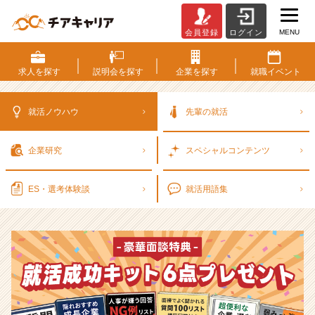
MENU
会員登録
ログイン
選
考
対
求人を
探す
説明会を
探す
企業を
探す
就職
イベント
策・
就
活
就活ノウハウ
先輩の就活
ノ
ウ
企業研究
スペシャル
コンテンツ
ハ
ウ
記
ES・選考
体験談
就活用語集
事
|
ベ
ン
チ
ャ
ー・
成