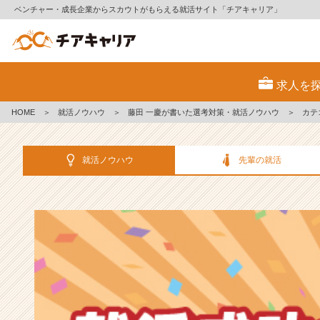
ベンチャー・成長企業からスカウトがもらえる就活サイト「チアキャリア」
選
考
求人を
対
策・
HOME
＞
就活ノウハウ
＞
藤田 一慶が書いた選考対策・就活ノウハウ
＞
カテ
就
活
ノ
就活ノウハウ
先輩の就活
ウ
ハ
ウ
記
事
|
ベ
ン
チ
ャ
ー・