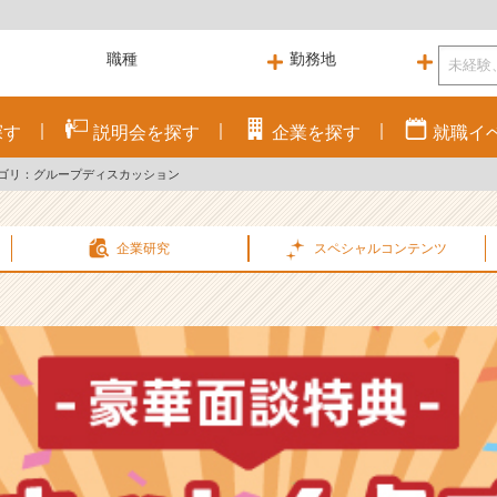
探す
説明会を
探す
企業を
探す
就職
イ
ゴリ：グループディスカッション
企業研究
スペシャル
コンテンツ