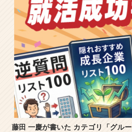
成
長
企
業
か
ら
ス
カ
ウ
ト
が
届
く
就
活
サ
イ
ト
チ
ア
藤田 一慶が書いた カテゴリ「グル
キ