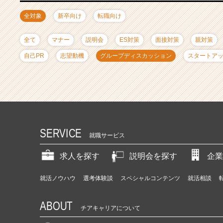
ャ
リ
全対象
新卒向け
転職向け
ア
（C
全て
マナー
説明会
ES対策
面接対策
親対策
h
e
自己PR
志望動機
グループディスカッション
スタートア
e
r
C
a
r
e
e
SERVICE
就職サービス
r）
求人を探す
説明会を探す
企業
就活ノウハウ
選考体験談
スペシャルコンテンツ
就活相談
ABOUT
チアキャリアについて