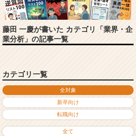
長
企
業
か
ら
藤田 一慶が書いた カテゴリ「業界・企
ス
業分析」の記事一覧
カ
ウ
ト
が
届
く
カテゴリ一覧
就
活
全対象
サ
イ
新卒向け
ト
チ
転職向け
ア
キ
ャ
全て
リ