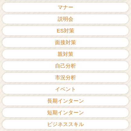
ア
マナー
（C
h
説明会
e
ES対策
e
r
面接対策
C
a
親対策
r
e
自己分析
e
r）
市況分析
イベント
長期インターン
短期インターン
ビジネススキル