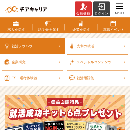
MENU
会員登録
ログイン
選
考
対
求人を
探す
説明会を
探す
企業を
探す
就職
イベント
策・
就
活
就活ノウハウ
先輩の就活
ノ
ウ
企業研究
スペシャル
コンテンツ
ハ
ウ
記
ES・選考
体験談
就活用語集
事
|
ベ
ン
チ
ャ
ー・
成