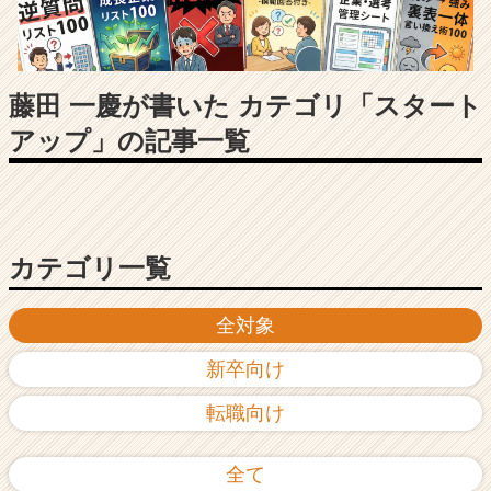
長
企
業
か
ら
藤田 一慶が書いた カテゴリ「スタート
ス
アップ」の記事一覧
カ
ウ
ト
が
届
く
カテゴリ一覧
就
活
全対象
サ
イ
新卒向け
ト
チ
転職向け
ア
キ
ャ
全て
リ