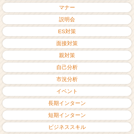
ア
マナー
（C
h
説明会
e
ES対策
e
r
面接対策
C
a
親対策
r
e
自己分析
e
r）
市況分析
イベント
長期インターン
短期インターン
ビジネススキル