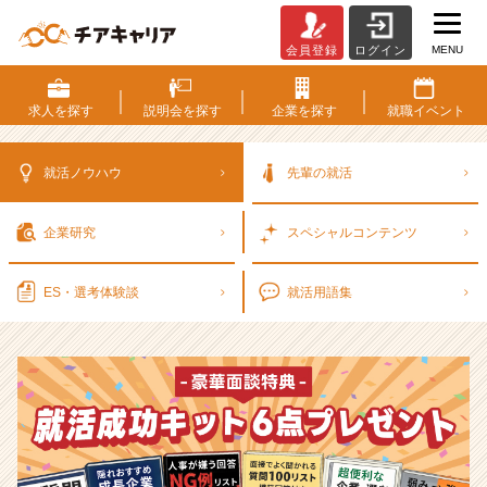
MENU
会員登録
ログイン
選
考
対
求人を
探す
説明会を
探す
企業を
探す
就職
イベント
策・
就
活
就活ノウハウ
先輩の就活
ノ
ウ
企業研究
スペシャル
コンテンツ
ハ
ウ
記
ES・選考
体験談
就活用語集
事
|
ベ
ン
チ
ャ
ー・
成