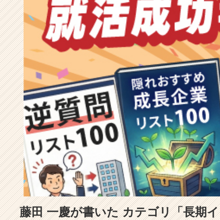
成
長
企
業
か
ら
ス
カ
ウ
ト
が
届
く
就
活
サ
イ
ト
チ
ア
藤田 一慶が書いた カテゴリ「長期
キ