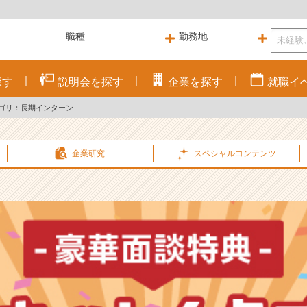
探す
説明会を
探す
企業を
探す
就職
イ
ゴリ：長期インターン
企業研究
スペシャル
コンテンツ