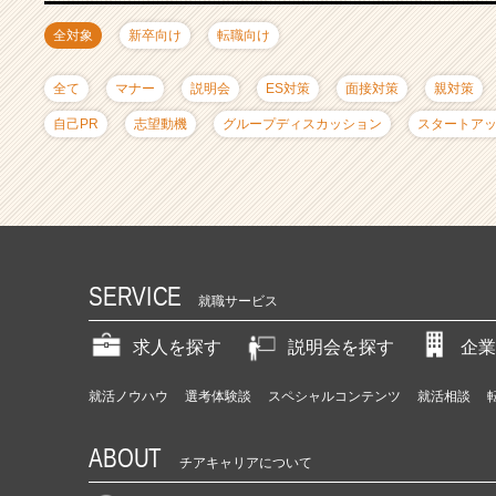
ャ
リ
全対象
新卒向け
転職向け
ア
（C
全て
マナー
説明会
ES対策
面接対策
親対策
h
e
自己PR
志望動機
グループディスカッション
スタートア
e
r
C
a
r
e
e
SERVICE
就職サービス
r）
求人を探す
説明会を探す
企業
就活ノウハウ
選考体験談
スペシャルコンテンツ
就活相談
ABOUT
チアキャリアについて