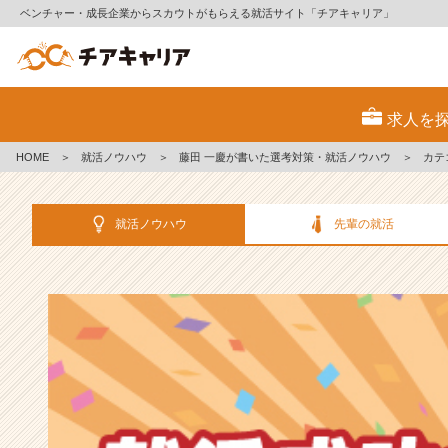
ベンチャー・成長企業からスカウトがもらえる就活サイト「チアキャリア」
選
考
求人を
対
策・
HOME
＞
就活ノウハウ
＞
藤田 一慶が書いた選考対策・就活ノウハウ
＞
カテ
就
活
ノ
就活ノウハウ
先輩の就活
ウ
ハ
ウ
記
事
|
ベ
ン
チ
ャ
ー・