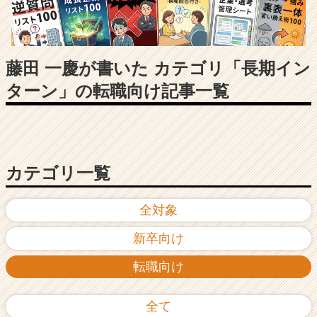
長
企
業
か
ら
藤田 一慶が書いた カテゴリ「長期イン
ス
ターン」の転職向け記事一覧
カ
ウ
ト
が
届
く
カテゴリ一覧
就
活
全対象
サ
イ
新卒向け
ト
チ
転職向け
ア
キ
ャ
全て
リ