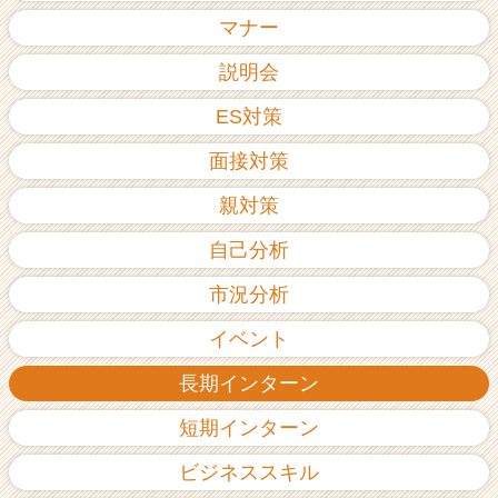
ア
マナー
（C
h
説明会
e
ES対策
e
r
面接対策
C
a
親対策
r
e
自己分析
e
r）
市況分析
イベント
長期インターン
短期インターン
ビジネススキル