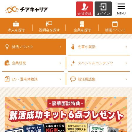
MENU
会員登録
ログイン
選
考
対
求人を
探す
説明会を
探す
企業を
探す
就職
イベント
策・
就
活
就活ノウハウ
先輩の就活
ノ
ウ
企業研究
スペシャル
コンテンツ
ハ
ウ
記
ES・選考
体験談
就活用語集
事
|
ベ
ン
チ
ャ
ー・
成