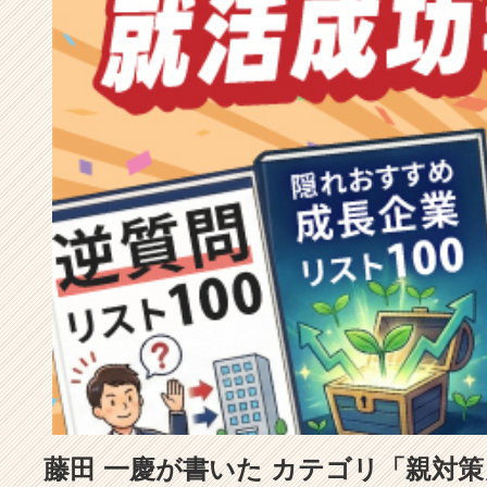
成
長
企
業
か
ら
ス
カ
ウ
ト
が
届
く
就
活
サ
イ
ト
チ
ア
藤田 一慶が書いた カテゴリ「親対
キ