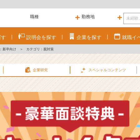
探す
説明会を
探す
企業を
探す
就職
イ
：新卒向け
＞
カテゴリ：親対策
企業研究
スペシャル
コンテンツ