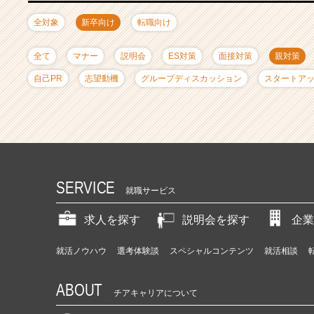
ャ
リ
全対象
新卒向け
転職向け
ア
（C
全て
マナー
説明会
ES対策
面接対策
親対策
h
e
自己PR
志望動機
グループディスカッション
スタートア
e
r
C
a
r
e
e
SERVICE
就職サービス
r）
求人を探す
説明会を探す
企業
就活ノウハウ
選考体験談
スペシャルコンテンツ
就活相談
ABOUT
チアキャリアについて