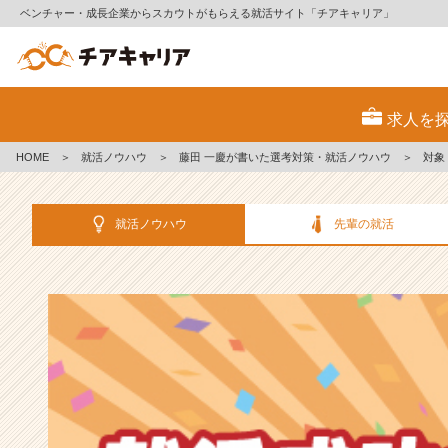
ベンチャー・成長企業からスカウトがもらえる就活サイト「チアキャリア」
選
考
求人を
対
策・
HOME
＞
就活ノウハウ
＞
藤田 一慶が書いた選考対策・就活ノウハウ
＞
対象
就
活
ノ
就活ノウハウ
先輩の就活
ウ
ハ
ウ
記
事
|
ベ
ン
チ
ャ
ー・