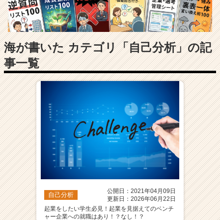
長
企
業
か
ら
海が書いた カテゴリ「自己分析」の記
ス
事一覧
カ
ウ
ト
が
届
く
就
活
サ
イ
ト
チ
ア
公開日：2021年04月09日
自己分析
キ
更新日：2026年06月22日
ャ
起業をしたい学生必見！起業を見据えてのベンチ
ャー企業への就職はあり！？なし！？
リ