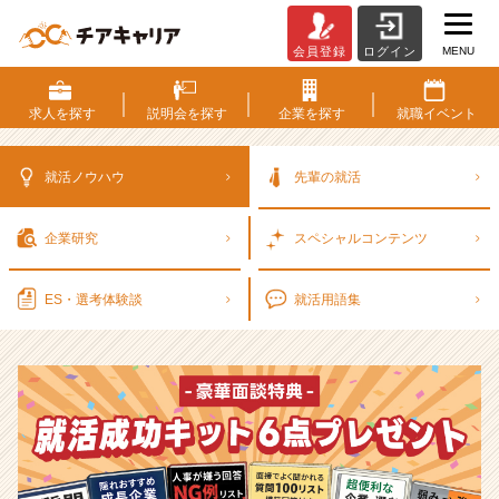
MENU
会員登録
ログイン
選
考
対
求人を
探す
説明会を
探す
企業を
探す
就職
イベント
策・
就
活
就活ノウハウ
先輩の就活
ノ
ウ
企業研究
スペシャル
コンテンツ
ハ
ウ
記
ES・選考
体験談
就活用語集
事
|
ベ
ン
チ
ャ
ー・
成