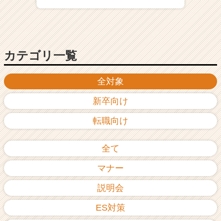
ア
（C
h
e
e
カテゴリ一覧
r
C
全対象
a
r
新卒向け
e
e
転職向け
r）
全て
マナー
説明会
ES対策