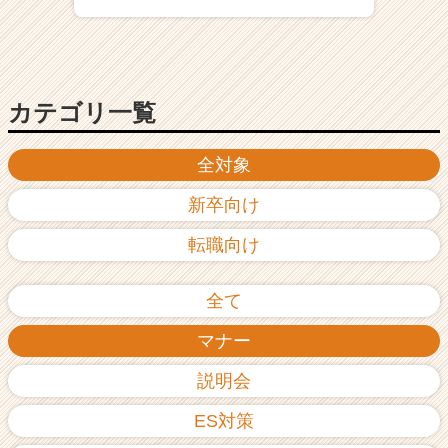
ア
（C
h
e
e
カテゴリ一覧
r
C
全対象
a
r
新卒向け
e
e
転職向け
r）
全て
マナー
説明会
ES対策