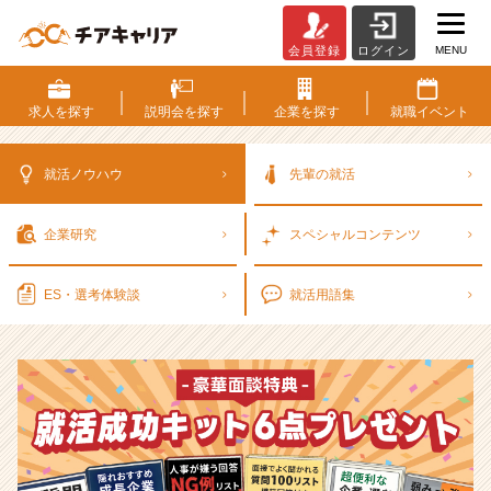
MENU
会員登録
ログイン
選
考
対
求人を
探す
説明会を
探す
企業を
探す
就職
イベント
策・
就
活
就活ノウハウ
先輩の就活
ノ
ウ
企業研究
スペシャル
コンテンツ
ハ
ウ
記
ES・選考
体験談
就活用語集
事
|
ベ
ン
チ
ャ
ー・
成