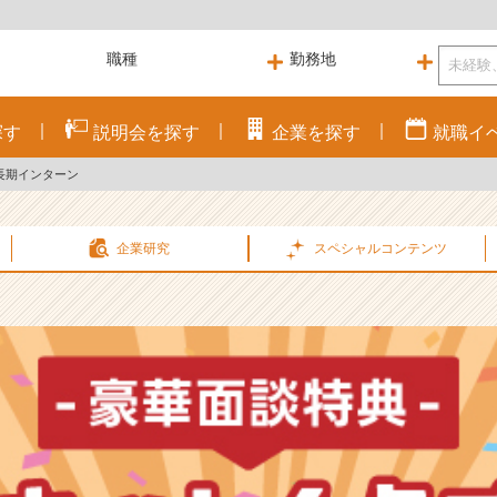
探す
説明会を
探す
企業を
探す
就職
イ
長期インターン
企業研究
スペシャル
コンテンツ