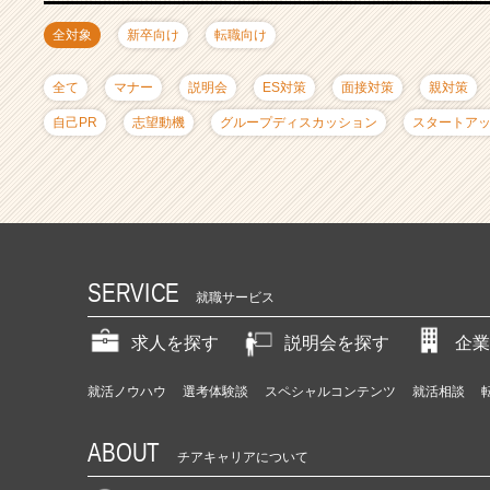
ャ
リ
全対象
新卒向け
転職向け
ア
（C
全て
マナー
説明会
ES対策
面接対策
親対策
h
e
自己PR
志望動機
グループディスカッション
スタートア
e
r
C
a
r
e
e
SERVICE
就職サービス
r）
求人を探す
説明会を探す
企業
就活ノウハウ
選考体験談
スペシャルコンテンツ
就活相談
ABOUT
チアキャリアについて