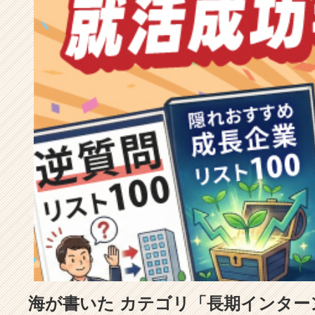
成
長
企
業
か
ら
ス
カ
ウ
ト
が
届
く
就
活
サ
イ
ト
チ
ア
海が書いた カテゴリ「長期インター
キ