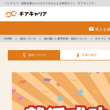
ベンチャー・成長企業からスカウトがもらえる就活サイト「チアキャリア」
選
考
求人を
対
策・
HOME
＞
就活ノウハウ
＞
海が書いた選考対策・就活ノウハウ
＞
カテゴリ：
就
活
ノ
就活ノウハウ
先輩の就活
ウ
ハ
ウ
記
事
|
ベ
ン
チ
ャ
ー・