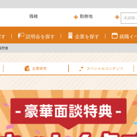
探す
説明会を
探す
企業を
探す
就職
イ
履歴書
企業研究
スペシャル
コンテンツ