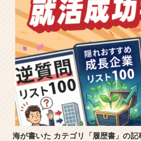
成
長
企
業
か
ら
ス
カ
ウ
ト
が
届
く
就
活
サ
イ
ト
チ
ア
海が書いた カテゴリ「履歴書」の記
キ