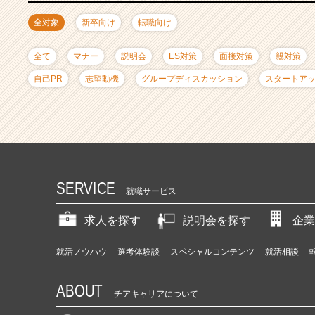
ャ
リ
全対象
新卒向け
転職向け
ア
（C
全て
マナー
説明会
ES対策
面接対策
親対策
h
e
自己PR
志望動機
グループディスカッション
スタートア
e
r
C
a
r
e
e
SERVICE
就職サービス
r）
求人を探す
説明会を探す
企業
就活ノウハウ
選考体験談
スペシャルコンテンツ
就活相談
ABOUT
チアキャリアについて