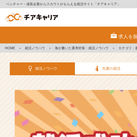
ベンチャー・成長企業からスカウトがもらえる就活サイト「チアキャリア」
選
考
求人を
対
策・
HOME
＞
就活ノウハウ
＞
海が書いた選考対策・就活ノウハウ
＞
カテゴリ：
就
活
ノ
就活ノウハウ
先輩の就活
ウ
ハ
ウ
記
事
|
ベ
ン
チ
ャ
ー・