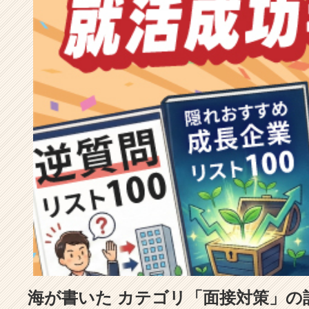
成
長
企
業
か
ら
ス
カ
ウ
ト
が
届
く
就
活
サ
イ
ト
チ
ア
海が書いた カテゴリ「面接対策」の
キ