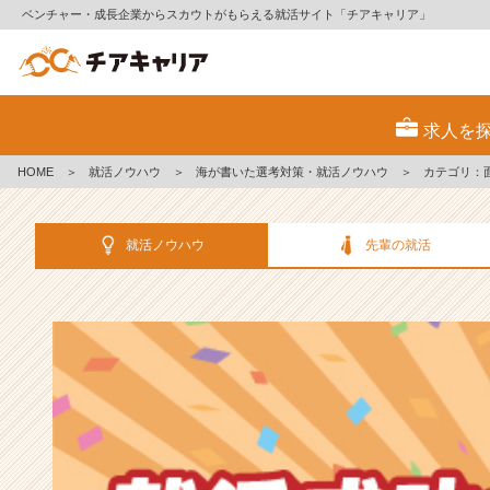
ベンチャー・成長企業からスカウトがもらえる就活サイト「チアキャリア」
選
考
求人を
対
策・
HOME
＞
就活ノウハウ
＞
海が書いた選考対策・就活ノウハウ
＞
カテゴリ：
就
活
ノ
就活ノウハウ
先輩の就活
ウ
ハ
ウ
記
事
|
ベ
ン
チ
ャ
ー・