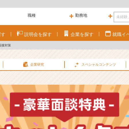
探す
説明会を
探す
企業を
探す
就職
イ
面接対策
企業研究
スペシャル
コンテンツ