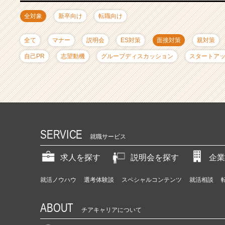
ャ
リ
全対象
新卒向け
転職向け
ア
（C
全て
マナー
説明会
ES対策
面接対策
親対策
h
e
自己PR
志望動機
グループディスカッション
スタートア
e
r
C
a
r
e
e
SERVICE
就職サービス
r）
求人を探す
説明会を探す
企業
就活ノウハウ
選考体験談
スペシャルコンテンツ
就活相談
ABOUT
チアキャリアについて