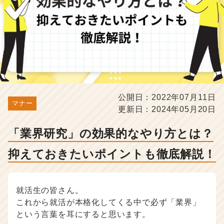
た
い
ポ
イ
ン
ト
も
徹
底
解
公開日：2022年07月11日
マナー
説！
更新日：2024年05月20日
-
選
「業界研究」の効果的なやり方とは？
考
対
抑えておきたいポイントも徹底解説！
策・
就
活
就活生の皆さん。
ノ
ウ
これから就活が本格化してくる中で必ず「業界」
ハ
という言葉を耳にすると思います。
ウ