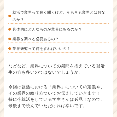
記
事
就活で業界って良く聞くけど、そもそも業界とは何な
|
のか？
ベ
ン
具体的にどんなものが業界にあるのか？
チ
ャ
業界を調べる必要あるの？
ー・
業界研究って何をすればいいの？
成
長
企
業
などなど、業界についての疑問を抱えている就活
か
生の方も多いのではないでしょうか。
ら
ス
今回は就活における「業界」についての定義や、
カ
ウ
その業界の絞り方ついてお伝えしていきます！
ト
特に今就活をしている学生さんは必見！なので、
が
最後まで読んでいただければ幸いです。
届
く