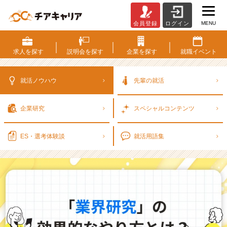
MENU
会員登録
ログイン
「業
界
研
求人を
探す
説明会を
探す
企業を
探す
就職
イベント
究」
の
効
就活ノウハウ
先輩の就活
果
的
企業研究
スペシャル
コンテンツ
な
や
り
ES・選考
体験談
就活用語集
方
と
は？
抑
え
て
お
き