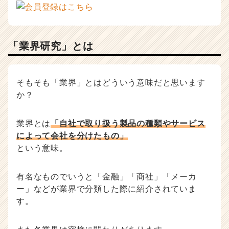
就
活
サ
イ
「業界研究」とは
ト
チ
ア
キ
そもそも「業界」とはどういう意味だと思います
ャ
か？
リ
ア
業界とは
「自社で取り扱う製品の種類やサービス
（C
h
によって会社を分けたもの」
e
という意味。
e
r
有名なものでいうと「金融」「商社」「メーカ
C
a
ー」などが業界で分類した際に紹介されていま
r
す。
e
e