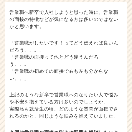
ウ
ハ
営業職へ新卒で入社しようと思った時に、営業職
ウ
の面接の特徴などが気になる方は多いのではない
記
かと思います。
事
|
ベ
「営業職がしたいです！ってどう伝えれば良いん
ン
だろう、、。」
チ
「営業職の面接って他とどう違うんだろ
ャ
う、、。」
ー・
「営業職の初めての面接で右も左も分からな
成
い、、」
長
企
業
上記のような新卒で営業職へのなりたい人で悩み
か
や不安を抱えている方は多いのでしょうか。
ら
実際私も就活生の頃、どのような質問が面接でさ
ス
れるのかと、同じような悩みを抱えていました。
カ
ウ
ト