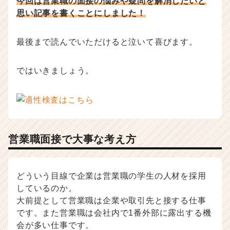
今回は営業職の面接の悩みや疑問を解消したいと
が
思い記事を書くことにしました！
届
く
就
最後まで読んでいただけると泣いて喜びます。
活
サ
ではいきましょう。
イ
ト
チ
ア
キ
ャ
リ
営業職面接で大事な考え方
ア
（C
h
どういう目線で企業は営業職の学生の人材を採用
e
しているのか。
e
r
大前提として営業職は企業や取引先と接する仕事
C
です。また営業職は会社内で1番外部に露出する機
a
会が多い仕事です。