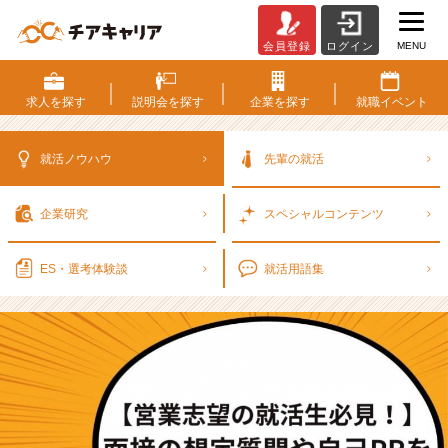
MENU
会員登録
ログイン
営
業
志
求人を
探す
説明会を
探す
企業を
探す
就職
イベント
望
の
就
就活ノウハウ
先輩の就活
活
生
企業研究
スペシャル
コンテンツ
必
見！
面
ES・選考
体験談
就活用語集
接
の
想
定
質
問
や
自