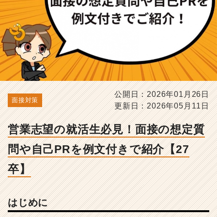
己
P
R
を
例
文
付
き
で
紹
公開日：2026年01月26日
面接対策
介
更新日：2026年05月11日
【2
7
営業志望の就活生必見！面接の想定質
卒】
-
問や自己PRを例文付きで紹介【27
選
考
卒】
対
策・
就
はじめに
活
ノ