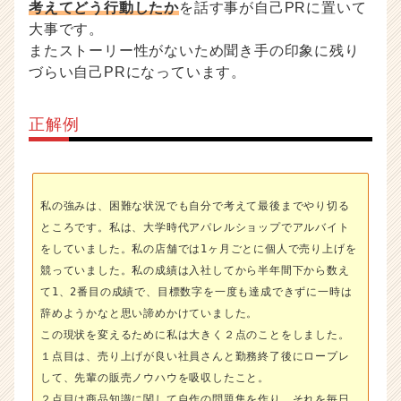
考えてどう行動したか
を話す事が自己PRに置いて
大事です。
またストーリー性がないため聞き手の印象に残り
づらい自己PRになっています。
正解例
私の強みは、困難な状況でも自分で考えて最後までやり切る
ところです。私は、大学時代アパレルショップでアルバイト
をしていました。私の店舗では1ヶ月ごとに個人で売り上げを
競っていました。私の成績は入社してから半年間下から数え
て1、2番目の成績で、目標数字を一度も達成できずに一時は
辞めようかなと思い諦めかけていました。
この現状を変えるために私は大きく２点のことをしました。
１点目は、売り上げが良い社員さんと勤務終了後にロープレ
して、先輩の販売ノウハウを吸収したこと。
２点目は商品知識に関して自作の問題集を作り、それを毎日