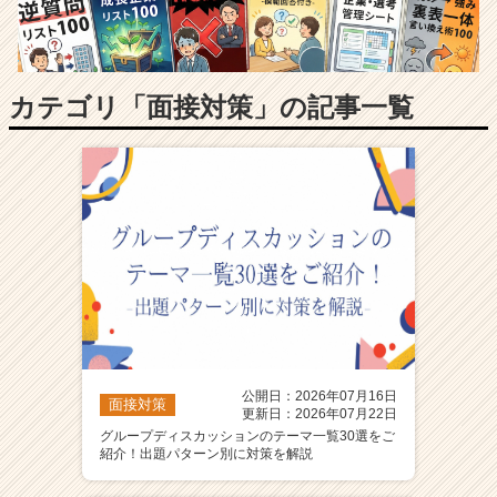
長
企
業
か
ら
カテゴリ「面接対策」の記事一覧
ス
カ
ウ
ト
が
届
く
就
活
サ
イ
ト
公開日：2026年07月16日
チ
面接対策
更新日：2026年07月22日
ア
グループディスカッションのテーマ一覧30選をご
キ
紹介！出題パターン別に対策を解説
ャ
リ