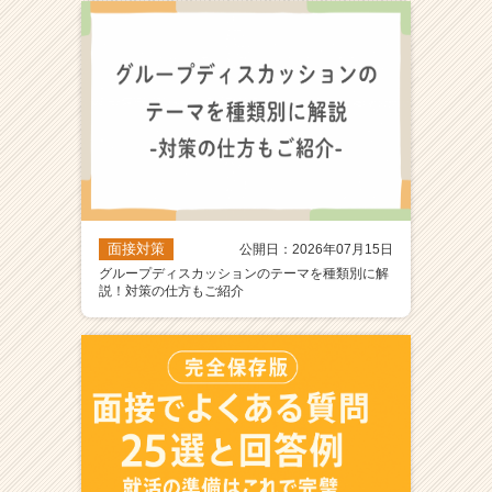
ア
（C
h
e
e
r
C
a
r
e
面接対策
公開日：2026年07月15日
e
グループディスカッションのテーマを種類別に解
r）
説！対策の仕方もご紹介