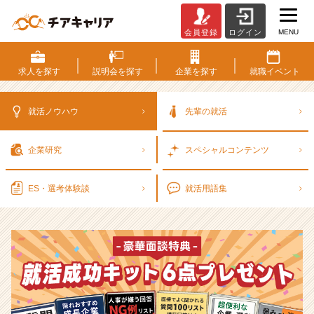
MENU
会員登録
ログイン
選
考
対
求人を
探す
説明会を
探す
企業を
探す
就職
イベント
策・
就
活
就活ノウハウ
先輩の就活
ノ
ウ
企業研究
スペシャル
コンテンツ
ハ
ウ
記
ES・選考
体験談
就活用語集
事
|
ベ
ン
チ
ャ
ー・
成