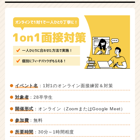
ト
が
届
く
就
活
サ
イ
ト
チ
ア
キ
ャ
イベント名
：1対1のオンライン面接練習＆対策
リ
ア
対象者
：28卒学生
（C
開催形式
：オンライン（ZoomまたはGoogle Meet）
h
e
参加費
：無料
e
r
所要時間
：30分～1時間程度
C