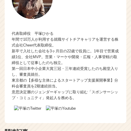
代表取締役 平塚ひかる
年間で10万人が利用する就職サイトチアキャリアを運営する株
式会社Cheer代表取締役。
新卒で入社した会社を3ヶ月目の22歳で役員に。1年目で営業成
績1位、全社MVP。営業・マーケや開発・広報・人事管轄の取
締役として従事したのち独立。
第一回日本中小企業大賞三冠・三年連続受賞したのち殿堂入り
し、審査員就任。
東京都の【多様な主体によるスタートアップ支援展開事業】分
科会審査員を2期連続担当。
意思決定層のジェンダーギャップに取り組む「スポンサーシッ
プ・コミュニティ」発起人を務める。