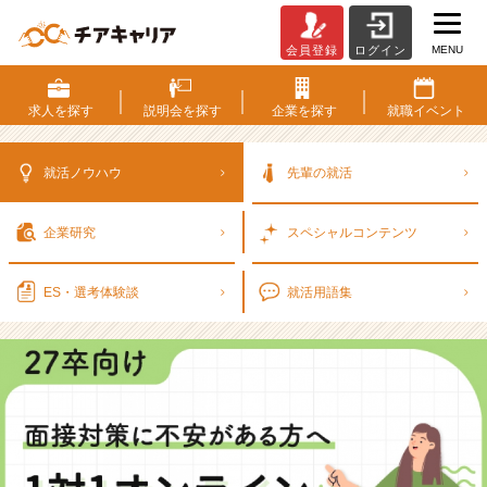
MENU
会員登録
ログイン
【2
8
卒
求人を
探す
説明会を
探す
企業を
探す
就職
イベント
向
け
｜
就活ノウハウ
先輩の就活
面
接
企業研究
スペシャル
コンテンツ
対
策
に
ES・選考
体験談
就活用語集
不
安
が
あ
る
方
へ】
1