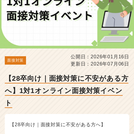
対
1
オ
ン
ラ
イ
ン
面
接
公開日：2026年01月16日
対
面接対策
更新日：2026年07月06日
策
イ
ベ
【28卒向け｜面接対策に不安がある方
ン
へ】1対1オンライン面接対策イベン
ト
-
ト
選
考
対
策・
【28卒向け｜面接対策に不安がある方へ】
就
活