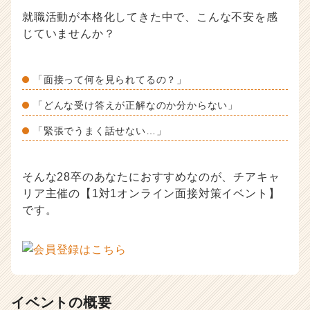
ノ
就職活動が本格化してきた中で、こんな不安を感
ウ
じていませんか？
ハ
ウ
記
「面接って何を見られてるの？」
事
|
「どんな受け答えが正解なのか分からない」
ベ
ン
「緊張でうまく話せない…」
チ
ャ
ー・
そんな28卒のあなたにおすすめなのが、チアキャ
成
リア主催の【1対1オンライン面接対策イベント】
長
です。
企
業
か
ら
ス
カ
イベントの概要
ウ