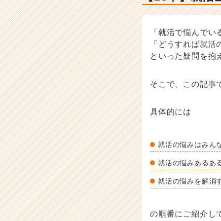
事
|
ベ
「就活で悩んでい
ン
チ
「どうすれば就活
ャ
といった疑問を抱
ー・
成
そこで、この記事
長
企
業
具体的には
か
ら
ス
就活の悩みはみん
カ
ウ
就活の悩みあるあ
ト
が
就活の悩みを解消
届
く
就
の順番にご紹介し
活