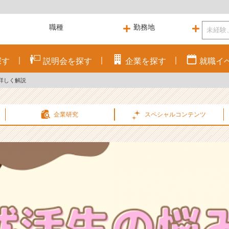
探す
説明会を
探す
企業を
探す
就職
イ
詳しく解説
企業研究
スペシャル
コンテンツ