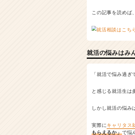
サ
イ
この記事を読めば
ト
チ
ア
キ
ャ
リ
就活の悩みはみ
ア
（C
h
「就活で悩み過ぎ
e
e
r
と感じる就活生は
C
a
r
しかし就活の悩み
e
e
実際に
キャリタス
r）
もらえるか」
で悩