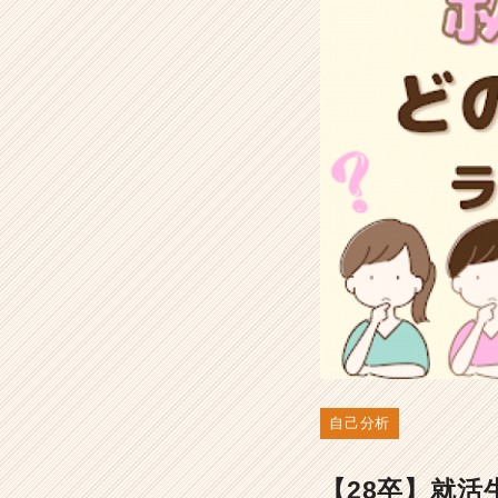
消
方
法
を
詳
し
く
解
説
-
選
考
対
策・
就
活
ノ
ウ
自己分析
ハ
ウ
記
【28卒】就