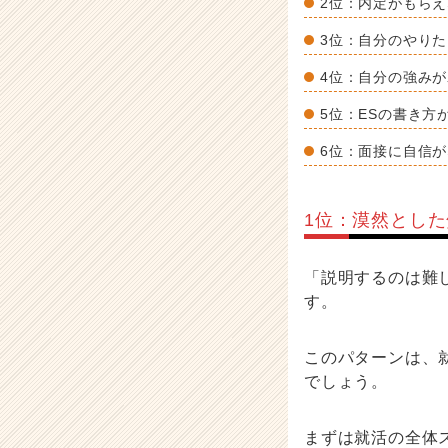
2位：内定がもら
3位：自分のやり
4位：自分の強み
5位：ESの書き方
6位：面接に自信
1位：漠然とし
「説明するのは難
す。
このパターンは、
でしょう。
まずは就活の全体