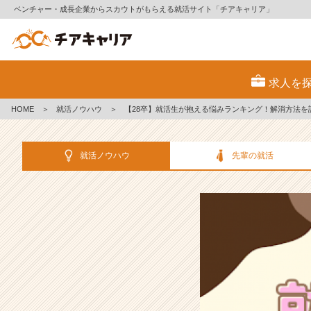
ベンチャー・成長企業からスカウトがもらえる就活サイト「チアキャリア」
【2
8
求人を
卒】
就
HOME
＞
就活ノウハウ
＞
【28卒】就活生が抱える悩みランキング！解消方法を
活
生
が
就活ノウハウ
先輩の就活
抱
え
る
悩
み
ラ
ン
キ
ン
グ！
解