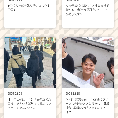
●◎〇入社式を執り行いました！
＼今年は〇〇県へ！／社員旅行で
〇◎●
分かる、当社の“雰囲気”ってこん
な感じです✨
2025.02.03
2024.12.10
【今年こそは…！】「去年立てた
(やば、頭真っ白…！)面接でフリ
目標、そういえば早々に諦めちゃ
ーズしかけたときに役立つ、SNS
った…」そんな方へ。
世代お馴染みの「あるもの」と
は？