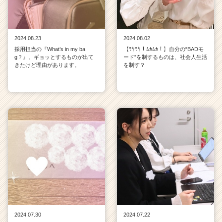
2024.08.23
2024.08.02
採用担当の『What’s in my ba
【ﾓﾔﾓﾔ！ﾑｶﾑｶ！】自分の“BADモ
g？』。ギョッとするものが出て
ード”を制するものは、社会人生活
きたけど理由があります。
を制す？
2024.07.30
2024.07.22