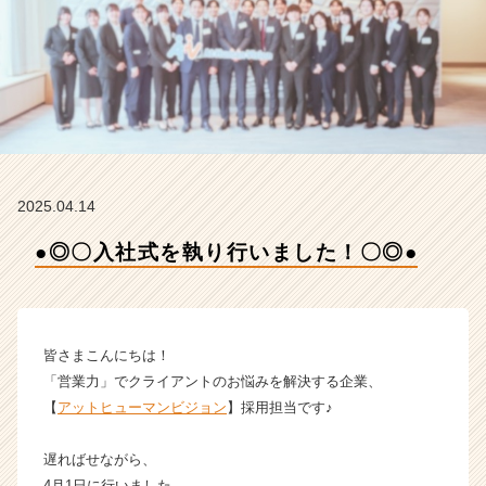
会
社
A
t
H
u
m
a
n
2025.04.14
V
i
●◎〇入社式を執り行いました！〇◎●
s
i
o
n
の
皆さまこんにちは！
タ
「営業力」でクライアントのお悩みを解決する企業、
イ
【
アットヒューマンビジョン
】採用担当です♪
ム
ラ
遅ればせながら、
イ
ン】
4月1日に行いました