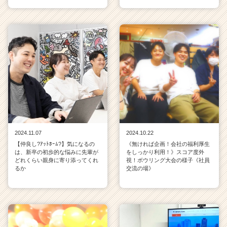
2024.11.07
2024.10.22
【仲良し?ｱｯﾄﾎｰﾑ?】気になるの
《無ければ企画！会社の福利厚生
は、新卒の初歩的な悩みに先輩が
をしっかり利用！》スコア度外
どれくらい親身に寄り添ってくれ
視！ボウリング大会の様子《社員
るか
交流の場》