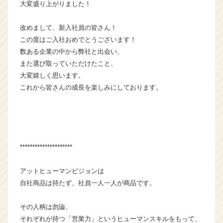
大変盛り上がりました！
サ
イ
ト
改めまして、新入社員の皆さん！
チ
この度はご入社おめでとうございます！
ア
数ある企業の中から弊社と出会い、
キ
また選び取っていただけたこと、
ャ
大変嬉しく思います。
リ
これから皆さんの成長を楽しみにしております。
ア
（C
h
e
e
r
*********************
C
a
アットヒューマンビジョンは
r
自社商品は持たず、社員一人一人が商品です。
e
e
r）
その人柄は勿論、
それぞれが持つ「営業力」というヒューマンスキルをもって、