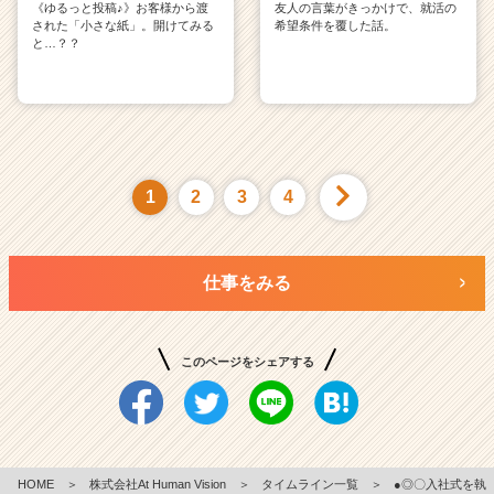
《ゆるっと投稿♪》お客様から渡
友人の言葉がきっかけで、就活の
された「小さな紙」。開けてみる
希望条件を覆した話。
と…？？
1
2
3
4
仕事をみる
このページをシェアする
HOME
＞
株式会社At Human Vision
＞
タイムライン一覧
＞
●◎〇入社式を執