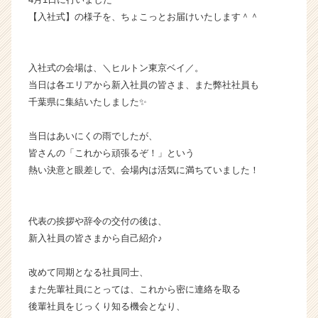
|
【入社式】の様子を、ちょこっとお届けいたします＾＾
ベ
ン
チ
入社式の会場は、＼ヒルトン東京ベイ／。
ャ
当日は各エリアから新入社員の皆さま、また弊社社員も
ー・
千葉県に集結いたしました✨
成
長
企
当日はあいにくの雨でしたが、
業
皆さんの「これから頑張るぞ！」という
か
熱い決意と眼差しで、会場内は活気に満ちていました！
ら
ス
カ
代表の挨拶や辞令の交付の後は、
ウ
ト
新入社員の皆さまから自己紹介♪
が
届
改めて同期となる社員同士、
く
また先輩社員にとっては、これから密に連絡を取る
就
後輩社員をじっくり知る機会となり、
活