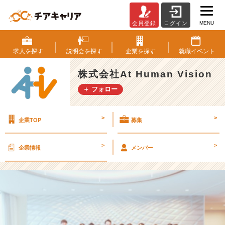
MENU
会員登録
ログイン
●
◎
〇
求人を
探す
説明会を
探す
企業を
探す
就職
イベント
入
社
株式会社At Human Vision
式
＋ フォロー
を
執
り
>
>
企業TOP
募集
行
い
ま
>
>
企業情報
メンバー
し
た！
〇
◎
●
【株
式