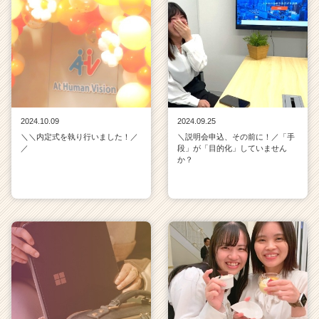
2024.10.09
2024.09.25
＼＼内定式を執り行いました！／
＼説明会申込、その前に！／「手
／
段」が「目的化」していません
か？