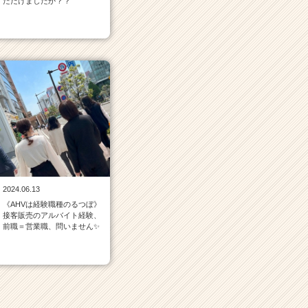
ただけましたか？？
2024.06.13
《AHVは経験職種のるつぼ》
接客販売のアルバイト経験、
前職＝営業職、問いません✨