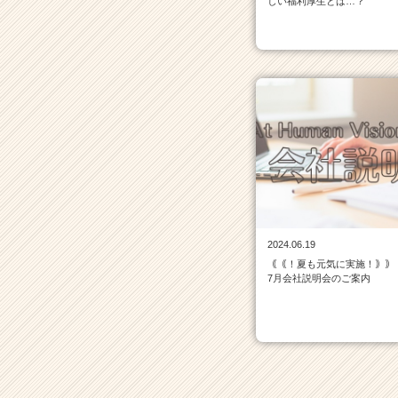
しい福利厚生とは…？
カ
ウ
ト
が
届
く
就
活
サ
イ
ト
チ
ア
キ
2024.06.19
ャ
｟｟！夏も元気に実施！｠｠
7月会社説明会のご案内
リ
ア
（C
h
e
e
r