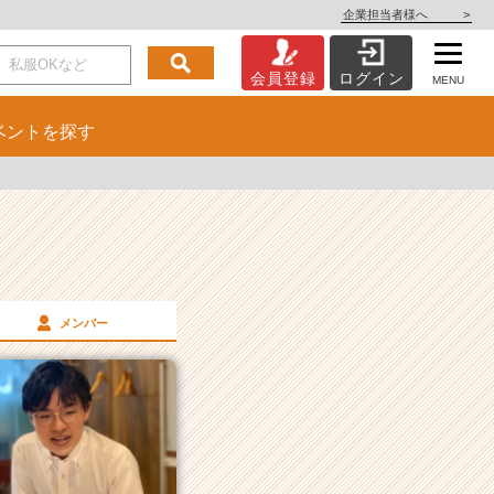
企業担当者様へ
>
会員登録
ログイン
MENU
ベント
を探す
メンバー