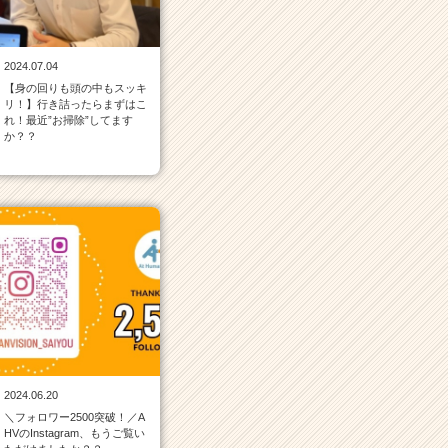
2024.07.04
【身の回りも頭の中もスッキ
リ！】行き詰ったらまずはこ
れ！最近”お掃除”してます
か？？
2024.06.20
＼フォロワー2500突破！／A
HVのInstagram、もうご覧い