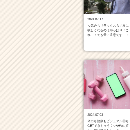
タ
イ
ム
2024.07.17
ラ
＼気合もリラックスも／夏に
イ
欲しくなるのはやっぱり「こ
ン
れ」！でも量に注意です…！
一
覧
|
ベ
ン
チ
ャ
ー・
成
長
企
業
か
2024.07.03
ら
体力も健康もビジュアル◎も
ス
GETできちゃう？✨AHVの嬉