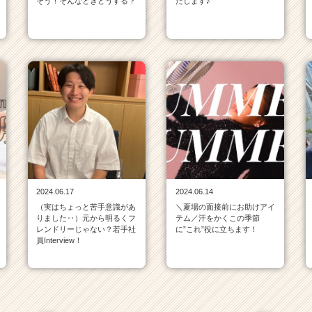
そう！そんなときどうする？
たします♪
2024.06.17
2024.06.14
（実はちょっと苦手意識があ
＼夏場の面接前にお助けアイ
りました‥）元から明るくフ
テム／汗をかくこの季節
レンドリーじゃない？若手社
に”これ”役に立ちます！
員Interview！