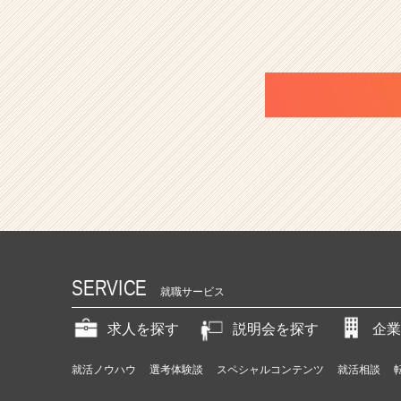
C
a
r
e
e
r）
SERVICE
就職サービス
求人を探す
説明会を探す
企業
就活ノウハウ
選考体験談
スペシャルコンテンツ
就活相談