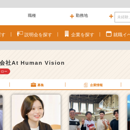
探す
説明会を
探す
企業を
探す
就職
イ
社At Human Vision
ォロー
募集
企業情報