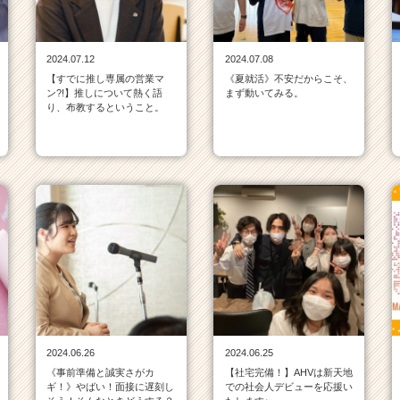
2024.07.12
2024.07.08
【すでに推し専属の営業マ
《夏就活》不安だからこそ、
ン?!】推しについて熱く語
まず動いてみる。
り、布教するということ。
2024.06.26
2024.06.25
《事前準備と誠実さがカ
【社宅完備！】AHVは新天地
ギ！》やばい！面接に遅刻し
での社会人デビューを応援い