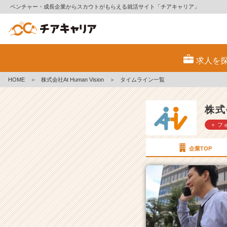
ベンチャー・成長企業からスカウトがもらえる就活サイト「チアキャリア」
株
式
求人を
会
社
HOME
＞
株式会社At Human Vision
＞
タイムライン一覧
A
t
H
株式会
u
＋ フ
m
a
n
企業TOP
V
i
s
i
o
n
の