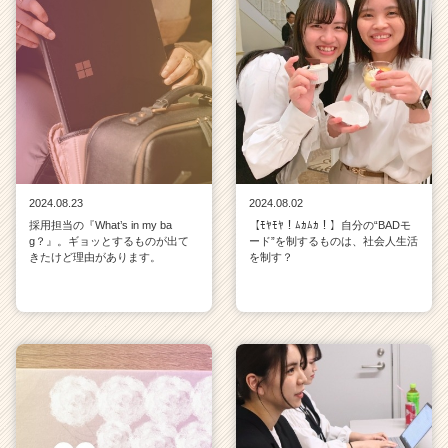
2024.08.23
2024.08.02
採用担当の『What’s in my ba
【ﾓﾔﾓﾔ！ﾑｶﾑｶ！】自分の“BADモ
g？』。ギョッとするものが出て
ード”を制するものは、社会人生活
きたけど理由があります。
を制す？