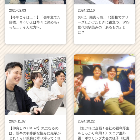
2025.02.03
2024.12.10
【今年こそは…！】「去年立てた
(やば、頭真っ白…！)面接でフリ
目標、そういえば早々に諦めちゃ
ーズしかけたときに役立つ、SNS
った…」そんな方へ。
世代お馴染みの「あるもの」と
は？
2024.11.07
2024.10.22
【仲良し?ｱｯﾄﾎｰﾑ?】気になるの
《無ければ企画！会社の福利厚生
は、新卒の初歩的な悩みに先輩が
をしっかり利用！》スコア度外
どれくらい親身に寄り添ってくれ
視！ボウリング大会の様子《社員