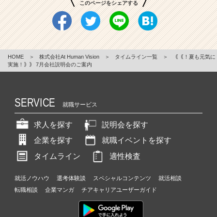
このページをシェアする
HOME
＞
株式会社At Human Vision
＞
タイムライン一覧
＞
｟｟！夏も元気に
実施！｠｠ 7月会社説明会のご案内
SERVICE
就職サービス
求人を探す
説明会を探す
企業を探す
就職イベントを探す
タイムライン
適性検査
就活ノウハウ
選考体験談
スペシャルコンテンツ
就活相談
転職相談
企業マンガ
チアキャリアユーザーガイド