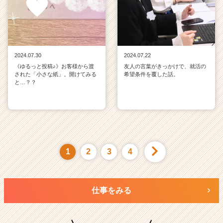
2024.07.30
2024.07.22
《ゆるっと投稿♪》お客様から渡
友人の言葉がきっかけで、就活の
された「小さな紙」。開けてみる
希望条件を覆した話。
と…？？
1
2
3
4
仕事をみる