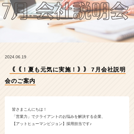
【株
式
会
社
A
t
H
u
m
2024.06.19
a
n
｟｟！夏も元気に実施！｠｠ 7月会社説明
V
i
会のご案内
s
i
o
n
の
皆さまこんにちは！
タ
「営業力」でクライアントのお悩みを解決する企業、
イ
【アットヒューマンビジョン】採用担当です♪
ム
ラ