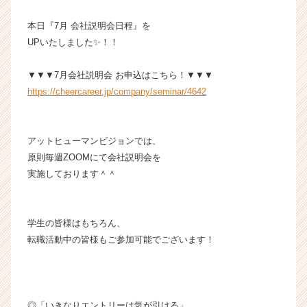
イ
本日『7月 会社説明会日程』を
ン】
|
UPいたしました✨！！
ベ
ン
▼▼▼7月会社説明会 お申込はこちら！▼▼▼
チ
https://cheercareer.jp/company/seminar/4642
ャ
ー・
成
アットヒューマンビジョンでは、
長
企
原則毎週ZOOMにて会社説明会を
業
実施しております＾＾
か
ら
ス
学生の皆様はもちろん、
カ
転職活動中の皆様もご参加可能でございます！
ウ
ト
が
届
く
◎「いきなりエントリーは気が引ける」