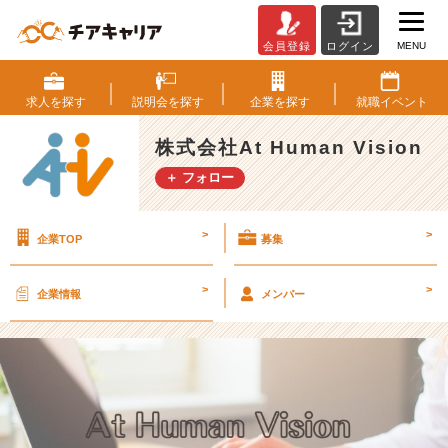
MENU
会員登録
ログイン
｟｟！
夏
も
求人を
探す
説明会を
探す
企業を
探す
就職
イベント
元
気
株式会社At Human Vision
に
＋ フォロー
実
施！｠｠
7
>
>
企業TOP
募集
月
会
社
>
>
企業情報
メンバー
説
明
会
の
ご
案
内