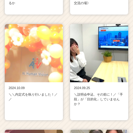
るか
交流の場》
2024.10.09
2024.09.25
＼＼内定式を執り行いました！／
＼説明会申込、その前に！／「手
／
段」が「目的化」していません
か？