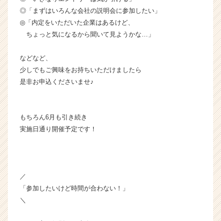
就
◎「まずはいろんな会社の説明会に参加したい」
活
◎「内定をいただいた企業はあるけど、
サ
ちょっと気になるから聞いて見ようかな…」
イ
ト
チ
などなど、
ア
少しでもご興味をお持ちいただけましたら
キ
是非お申込くださいませ♪
ャ
リ
ア
もちろん6月も引き続き
（C
実施日通り開催予定です！
h
e
e
r
C
／
a
「参加したいけど時間が合わない！」
r
＼
e
e