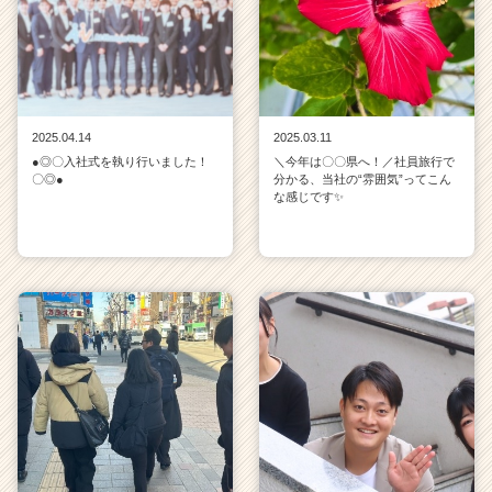
2025.04.14
2025.03.11
●◎〇入社式を執り行いました！
＼今年は〇〇県へ！／社員旅行で
〇◎●
分かる、当社の“雰囲気”ってこん
な感じです✨