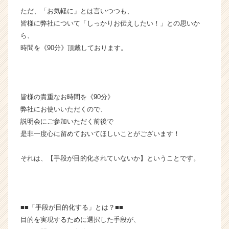
ウ
ただ、「お気軽に」とは言いつつも、
ト
皆様に弊社について「しっかりお伝えしたい！」との思いか
が
ら、
届
時間を《90分》頂戴しております。
く
就
活
サ
イ
皆様の貴重なお時間を《90分》
ト
弊社にお使いいただくので、
チ
説明会にご参加いただく前後で
ア
是非一度心に留めておいてほしいことがございます！
キ
ャ
リ
それは、【手段が目的化されていないか】ということです。
ア
（C
h
e
■■「手段が目的化する」とは？■■
e
目的を実現するために選択した手段が、
r