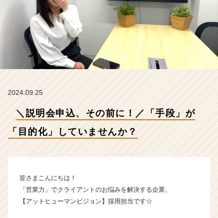
い
ま
せ
ん
か？
【株
式
会
社
2024.09.25
A
t
＼説明会申込、その前に！／「手段」が
H
u
「目的化」していませんか？
m
a
n
V
i
皆さまこんにちは！
s
「営業力」でクライアントのお悩みを解決する企業、
i
【アットヒューマンビジョン】採用担当です☆
o
n