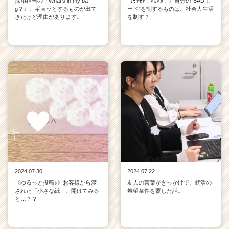
採用担当の『What’s in my ba
【ﾓﾔﾓﾔ！ﾑｶﾑｶ！】自分の“BADモ
g？』。ギョッとするものが出て
ード”を制するものは、社会人生活
きたけど理由があります。
を制す？
2024.07.30
2024.07.22
《ゆるっと投稿♪》お客様から渡
友人の言葉がきっかけで、就活の
された「小さな紙」。開けてみる
希望条件を覆した話。
と…？？