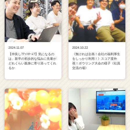
2024.11.07
2024.10.22
【仲良し?ｱｯﾄﾎｰﾑ?】気になるの
《無ければ企画！会社の福利厚生
は、新卒の初歩的な悩みに先輩が
をしっかり利用！》スコア度外
どれくらい親身に寄り添ってくれ
視！ボウリング大会の様子《社員
るか
交流の場》