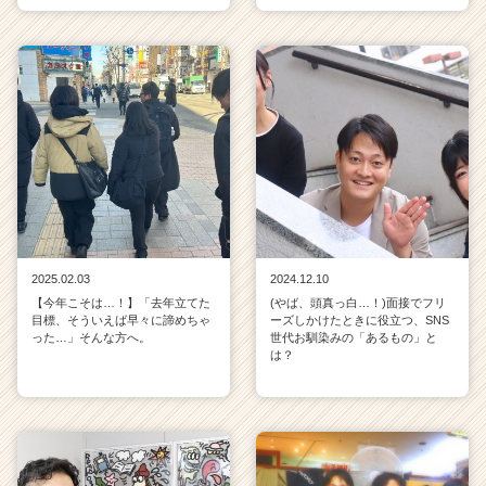
2025.02.03
2024.12.10
【今年こそは…！】「去年立てた
(やば、頭真っ白…！)面接でフリ
目標、そういえば早々に諦めちゃ
ーズしかけたときに役立つ、SNS
った…」そんな方へ。
世代お馴染みの「あるもの」と
は？