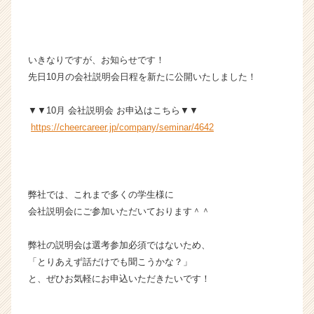
の
タ
イ
ム
いきなりですが、お知らせです！
ラ
先日10月の会社説明会日程を新たに公開いたしました！
イ
ン】
▼▼10月 会社説明会 お申込はこちら▼▼
|
https://cheercareer.jp/company/seminar/4642
ベ
ン
チ
ャ
ー・
弊社では、これまで多くの学生様に
成
会社説明会にご参加いただいております＾＾
長
企
弊社の説明会は選考参加必須ではないため、
業
「とりあえず話だけでも聞こうかな？」
か
ら
と、ぜひお気軽にお申込いただきたいです！
ス
カ