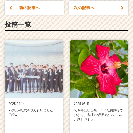
前の記事へ
次の記事へ
投稿一覧
2025.04.14
2025.03.11
●◎〇入社式を執り行いました！
＼今年は〇〇県へ！／社員旅行で
〇◎●
分かる、当社の“雰囲気”ってこん
な感じです✨