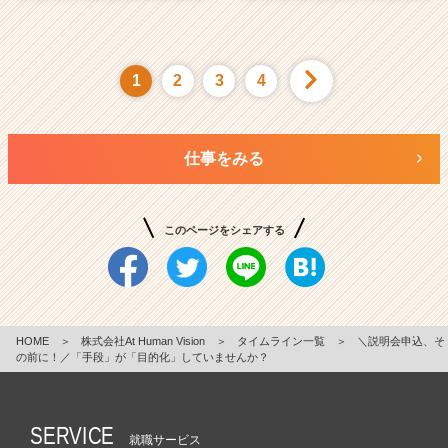
1
2
3
4
仕事をみる
このページをシェアする
HOME
＞
株式会社At Human Vision
＞
タイムライン一覧
＞
＼説明会申込、そ
の前に！／「手段」が「目的化」していませんか？
SERVICE
就職サービス