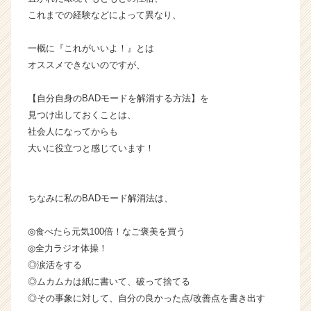
企
これまでの経験などによって異なり、
業
か
一概に『これがいいよ！』とは
ら
オススメできないのですが、
ス
カ
ウ
【自分自身のBADモードを解消する方法】を
ト
見つけ出しておくことは、
が
社会人になってからも
届
大いに役立つと感じています！
く
就
活
サ
ちなみに私のBADモード解消法は、
イ
ト
◎食べたら元気100倍！なご褒美を買う
チ
◎全力ラジオ体操！
ア
◎涙活をする
キ
◎ムカムカは紙に書いて、破って捨てる
ャ
◎その事象に対して、自分の良かった点/改善点を書き出す
リ