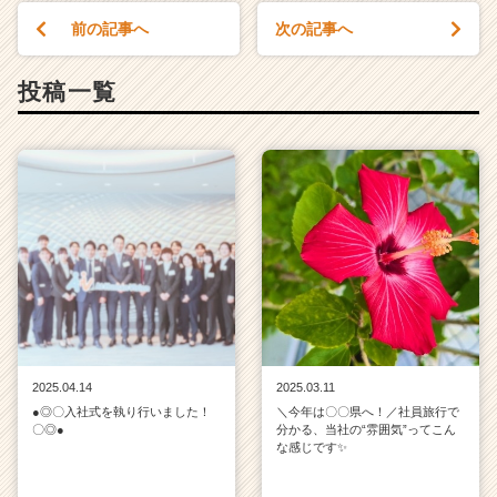
前の記事へ
次の記事へ
投稿一覧
2025.04.14
2025.03.11
●◎〇入社式を執り行いました！
＼今年は〇〇県へ！／社員旅行で
〇◎●
分かる、当社の“雰囲気”ってこん
な感じです✨