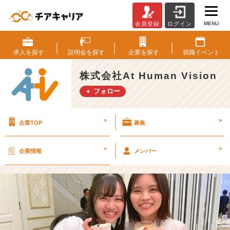
MENU
会員登録
ログイン
【ﾓ
ﾔ
ﾓ
求人を
探す
説明会を
探す
企業を
探す
就職
イベント
ﾔ！
ﾑ
株式会社At Human Vision
ｶ
＋ フォロー
ﾑ
ｶ！】
自
>
>
企業TOP
募集
分
の“B
A
>
>
企業情報
メンバー
D
モ
ー
ド”を
制
す
る