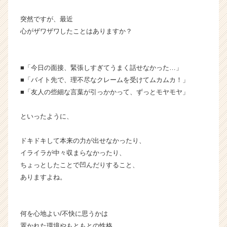
V
突然ですが、最近
i
s
心がザワザワしたことはありますか？
i
o
n
■「今日の面接、緊張しすぎてうまく話せなかった…」
の
■「バイト先で、理不尽なクレームを受けてムカムカ！」
タ
■「友人の些細な言葉が引っかかって、ずっとモヤモヤ」
イ
ム
ラ
といったように、
イ
ン】
ドキドキして本来の力が出せなかったり、
|
イライラが中々収まらなかったり、
ベ
ちょっとしたことで凹んだりすること、
ン
ありますよね。
チ
ャ
ー・
成
何を心地よい/不快に思うかは
長
置かれた環境やもともとの性格、