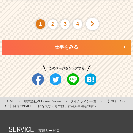
1
2
3
4
仕事をみる
このページをシェアする
HOME
＞
株式会社At Human Vision
＞
タイムライン一覧
＞
【ﾓﾔﾓﾔ！ﾑｶﾑ
ｶ！】自分の“BADモード”を制するものは、社会人生活を制す？
SERVICE
就職サービス