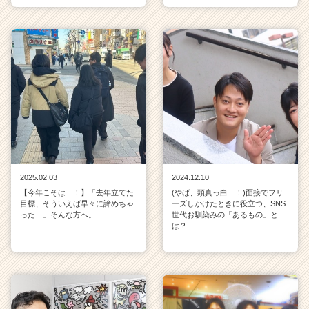
2025.02.03
2024.12.10
【今年こそは…！】「去年立てた
(やば、頭真っ白…！)面接でフリ
目標、そういえば早々に諦めちゃ
ーズしかけたときに役立つ、SNS
った…」そんな方へ。
世代お馴染みの「あるもの」と
は？