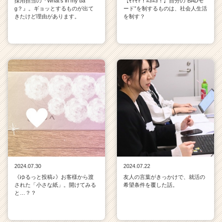
採用担当の『What’s in my ba
【ﾓﾔﾓﾔ！ﾑｶﾑｶ！】自分の“BADモ
g？』。ギョッとするものが出て
ード”を制するものは、社会人生活
きたけど理由があります。
を制す？
2024.07.30
2024.07.22
《ゆるっと投稿♪》お客様から渡
友人の言葉がきっかけで、就活の
された「小さな紙」。開けてみる
希望条件を覆した話。
と…？？