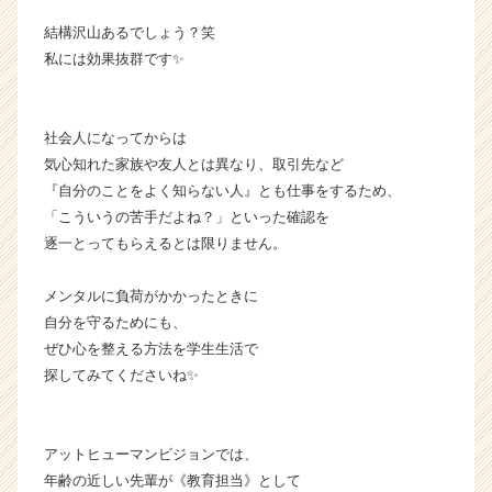
ア
（C
結構沢山あるでしょう？笑
h
私には効果抜群です✨
e
e
r
社会人になってからは
C
気心知れた家族や友人とは異なり、取引先など
a
r
『自分のことをよく知らない人』とも仕事をするため、
e
「こういうの苦手だよね？」といった確認を
e
逐一とってもらえるとは限りません。
r）
メンタルに負荷がかかったときに
自分を守るためにも、
ぜひ心を整える方法を学生生活で
探してみてくださいね✨
アットヒューマンビジョンでは、
年齢の近しい先輩が《教育担当》として