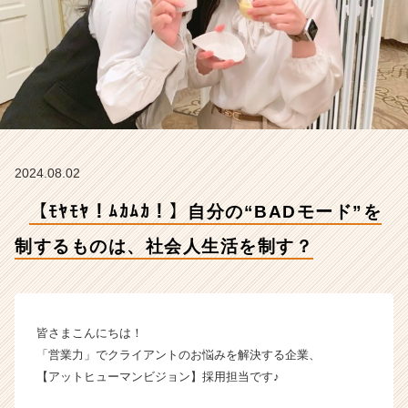
も
の
は、
社
会
人
生
活
を
2024.08.02
制
す？
【ﾓﾔﾓﾔ！ﾑｶﾑｶ！】自分の“BADモード”を
【株
式
制するものは、社会人生活を制す？
会
社
A
t
H
皆さまこんにちは！
u
「営業力」でクライアントのお悩みを解決する企業、
m
【アットヒューマンビジョン】採用担当です♪
a
n