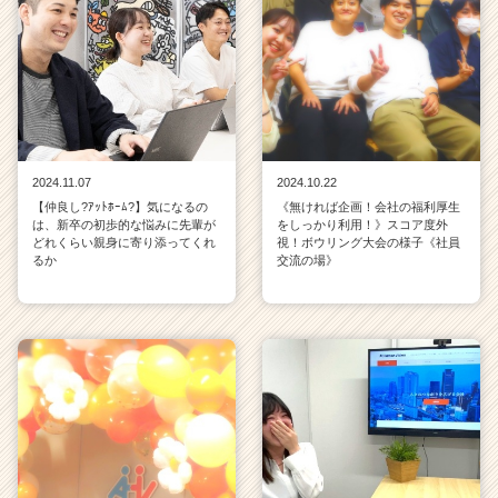
2024.11.07
2024.10.22
【仲良し?ｱｯﾄﾎｰﾑ?】気になるの
《無ければ企画！会社の福利厚生
は、新卒の初歩的な悩みに先輩が
をしっかり利用！》スコア度外
どれくらい親身に寄り添ってくれ
視！ボウリング大会の様子《社員
るか
交流の場》