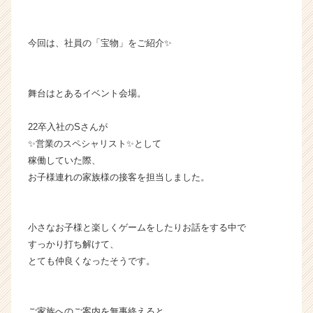
o
n
の
今回は、社員の「宝物」をご紹介✨
タ
イ
ム
舞台はとあるイベント会場。
ラ
イ
22卒入社のSさんが
ン】
✨営業のスペシャリスト✨として
|
ベ
稼働していた際、
ン
お子様連れの家族様の接客を担当しました。
チ
ャ
ー・
小さなお子様と楽しくゲームをしたりお話をする中で
成
すっかり打ち解けて、
長
とても仲良くなったそうです。
企
業
か
ら
ご家族へのご案内を無事終えると、