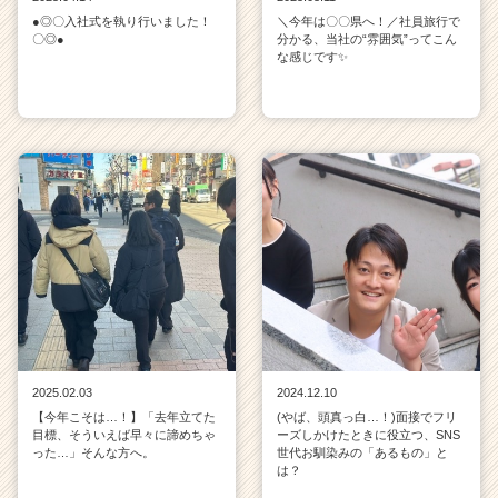
●◎〇入社式を執り行いました！
＼今年は〇〇県へ！／社員旅行で
〇◎●
分かる、当社の“雰囲気”ってこん
な感じです✨
2025.02.03
2024.12.10
【今年こそは…！】「去年立てた
(やば、頭真っ白…！)面接でフリ
目標、そういえば早々に諦めちゃ
ーズしかけたときに役立つ、SNS
った…」そんな方へ。
世代お馴染みの「あるもの」と
は？