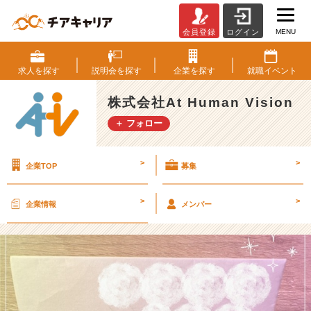
MENU
会員登録
ログイン
《ゆ
る
っ
求人を
探す
説明会を
探す
企業を
探す
就職
イベント
と
投
株式会社At Human Vision
稿
＋ フォロー
♪》
お
客
>
>
企業TOP
募集
様
か
ら
>
>
企業情報
メンバー
渡
さ
れ
た
「小
さ
な