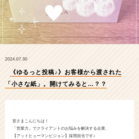
紙」。
開
け
て
み
る
と…？？
【株
式
2024.07.30
会
社
《ゆるっと投稿♪》お客様から渡された
A
t
「小さな紙」。開けてみると…？？
H
u
m
a
n
V
皆さまこんにちは！
i
「営業力」でクライアントのお悩みを解決する企業、
s
【アットヒューマンビジョン】採用担当です♪
i