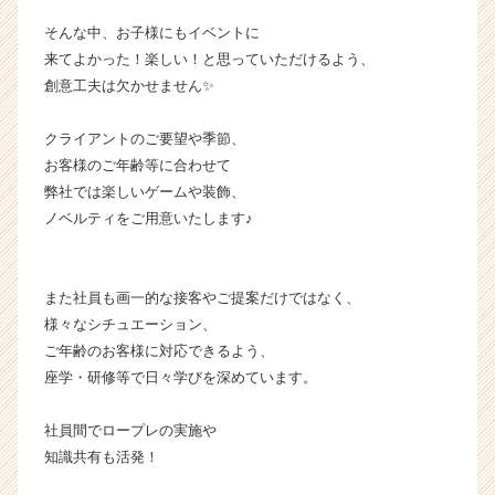
e
r
そんな中、お子様にもイベントに
C
来てよかった！楽しい！と思っていただけるよう、
a
創意工夫は欠かせません✨
r
e
クライアントのご要望や季節、
e
お客様のご年齢等に合わせて
r）
弊社では楽しいゲームや装飾、
ノベルティをご用意いたします♪
また社員も画一的な接客やご提案だけではなく、
様々なシチュエーション、
ご年齢のお客様に対応できるよう、
座学・研修等で日々学びを深めています。
社員間でロープレの実施や
知識共有も活発！