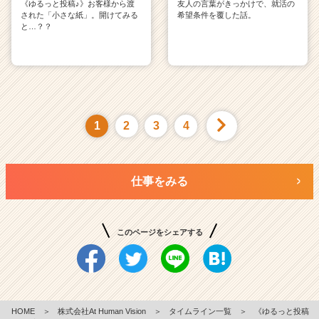
《ゆるっと投稿♪》お客様から渡
友人の言葉がきっかけで、就活の
された「小さな紙」。開けてみる
希望条件を覆した話。
と…？？
1
2
3
4
仕事をみる
このページをシェアする
HOME
＞
株式会社At Human Vision
＞
タイムライン一覧
＞
《ゆるっと投稿