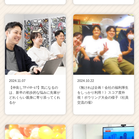
2024.11.07
2024.10.22
【仲良し?ｱｯﾄﾎｰﾑ?】気になるの
《無ければ企画！会社の福利厚生
は、新卒の初歩的な悩みに先輩が
をしっかり利用！》スコア度外
どれくらい親身に寄り添ってくれ
視！ボウリング大会の様子《社員
るか
交流の場》