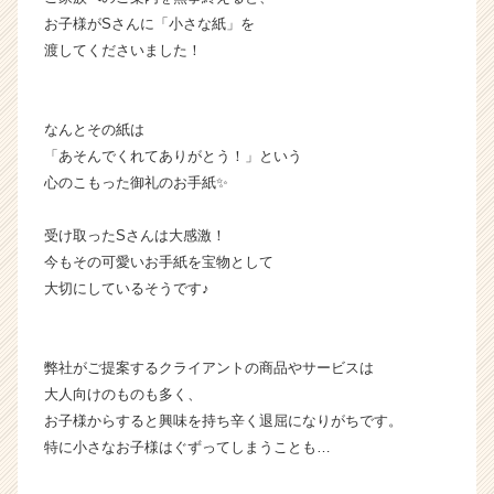
ス
お子様がSさんに「小さな紙」を
カ
渡してくださいました！
ウ
ト
が
届
なんとその紙は
く
「あそんでくれてありがとう！」という
就
心のこもった御礼のお手紙✨
活
サ
受け取ったSさんは大感激！
イ
今もその可愛いお手紙を宝物として
ト
大切にしているそうです♪
チ
ア
キ
ャ
弊社がご提案するクライアントの商品やサービスは
リ
大人向けのものも多く、
ア
お子様からすると興味を持ち辛く退屈になりがちです。
（C
特に小さなお子様はぐずってしまうことも…
h
e