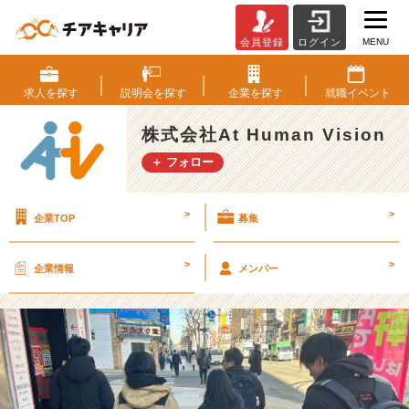
MENU
会員登録
ログイン
【今
年
こ
求人を
探す
説明会を
探す
企業を
探す
就職
イベント
そ
は…！】
株式会社At Human Vision
「去
＋ フォロー
年
立
て
>
>
企業TOP
募集
た
目
標、
>
>
企業情報
メンバー
そ
う
い
え
ば
早々
に