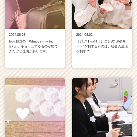
2024.08.23
2024.08.02
採用担当の『What’s in my ba
【ﾓﾔﾓﾔ！ﾑｶﾑｶ！】自分の“BADモ
g？』。ギョッとするものが出て
ード”を制するものは、社会人生活
きたけど理由があります。
を制す？