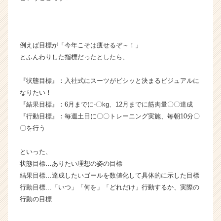
ア
（C
h
e
e
例えば目標が「今年こそは痩せるぞ～！」
r
とふんわりした指標だったとしたら、
C
a
『状態目標』：入社式にスーツがビシッと決まるビジュアルに
r
なりたい！
e
『結果目標』：6月までに-〇kg、12月までに筋肉量〇〇達成
e
『行動目標』：毎週土日に〇〇トレーニング実施、毎朝10分〇
r）
〇を行う
といった、
状態目標…ありたい理想の姿の目標
結果目標…達成したいゴールを数値化して具体的に示した目標
行動目標…「いつ」「何を」「どれだけ」行動するか、実際の
行動の目標