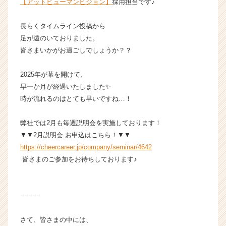
【アットヒューマンビジョン】
採用担当です♪
V
i
長らくタイムライン投稿から
s
足が遠のいておりました。
i
皆さまいかがお過ごしでしょうか？？
o
n
の
2025年が幕を開けて、
タ
早一か月が経過いたしました✨
イ
時が流れるのはとても早いですね…！
ム
ラ
弊社では2月も毎週説明会を実施しております！
イ
▼▼2月説明会 お申込はこちら！▼▼
ン】
https://cheercareer.jp/company/seminar/4642
|
ベ
皆さまのご参加をお待ちしております♪
ン
チ
ャ
----------
ー・
成
さて、皆さまの中には、
長