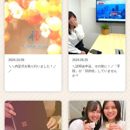
2024.10.09
2024.09.25
＼＼内定式を執り行いました！／
＼説明会申込、その前に！／「手
／
段」が「目的化」していません
か？