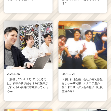
は？
2024.11.07
2024.10.22
【仲良し?ｱｯﾄﾎｰﾑ?】気になるの
《無ければ企画！会社の福利厚生
は、新卒の初歩的な悩みに先輩が
をしっかり利用！》スコア度外
どれくらい親身に寄り添ってくれ
視！ボウリング大会の様子《社員
るか
交流の場》