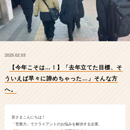
諦
め
ち
ゃ
っ
た…」
そ
ん
な
2025.02.03
方
へ。
【今年こそは…！】「去年立てた目標、そ
【株
式
ういえば早々に諦めちゃった…」そんな方
会
社
へ。
A
t
H
u
皆さまこんにちは！
m
a
「営業力」でクライアントのお悩みを解決する企業、
n