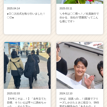
2025.04.14
2025.03.11
●◎〇入社式を執り行いました！
＼今年は〇〇県へ！／社員旅行で
〇◎●
分かる、当社の“雰囲気”ってこん
な感じです✨
2025.02.03
2024.12.10
【今年こそは…！】「去年立てた
(やば、頭真っ白…！)面接でフリ
目標、そういえば早々に諦めちゃ
ーズしかけたときに役立つ、SNS
った…」そんな方へ。
世代お馴染みの「あるもの」と