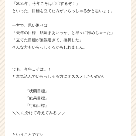
「2025年、今年こそは〇〇するぞ！」
企
業
といった、目標を立てた方がいらっしゃるかと思います。
か
ら
一方で、思い返せば
ス
「去年の目標、結局まあいっか、と早々に諦めちゃった」
カ
「立てた目標が無謀過ぎて、挫折した」
ウ
そんな方もいらっしゃるかもしれません。
ト
が
届
く
でも、今年こそは…！
就
と意気込んでいらっしゃる方にオススメしたいのが、
活
サ
『状態目標』
イ
『結果目標』
ト
『行動目標』
チ
ア
＼＼ に分けて考えてみる ／／
キ
ャ
リ
ということです✨