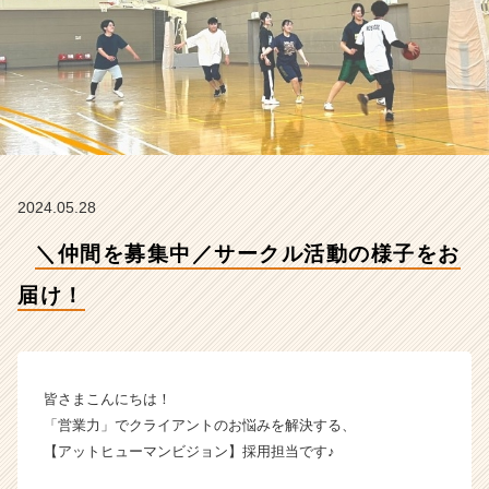
届
け！
【株
式
会
社
A
t
H
2024.05.28
u
m
＼仲間を募集中／サークル活動の様子をお
a
n
届け！
V
i
s
i
o
皆さまこんにちは！
n
「営業力」でクライアントのお悩みを解決する、
の
【アットヒューマンビジョン】採用担当です♪
タ
イ