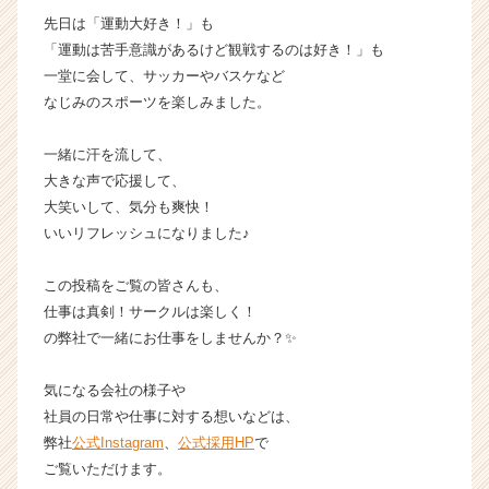
届
先日は「運動大好き！」も
く
「運動は苦手意識があるけど観戦するのは好き！」も
就
一堂に会して、サッカーやバスケなど
活
なじみのスポーツを楽しみました。
サ
イ
ト
一緒に汗を流して、
チ
大きな声で応援して、
ア
大笑いして、気分も爽快！
キ
いいリフレッシュになりました♪
ャ
リ
この投稿をご覧の皆さんも、
ア
（C
仕事は真剣！サークルは楽しく！
h
の弊社で一緒にお仕事をしませんか？✨
e
e
気になる会社の様子や
r
社員の日常や仕事に対する想いなどは、
C
弊社
公式Instagram
、
公式採用HP
で
a
ご覧いただけます。
r