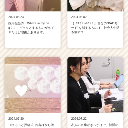
2024.08.23
2024.08.02
採用担当の『What’s in my ba
【ﾓﾔﾓﾔ！ﾑｶﾑｶ！】自分の“BADモ
g？』。ギョッとするものが出て
ード”を制するものは、社会人生活
きたけど理由があります。
を制す？
2024.07.30
2024.07.22
《ゆるっと投稿♪》お客様から渡
友人の言葉がきっかけで、就活の