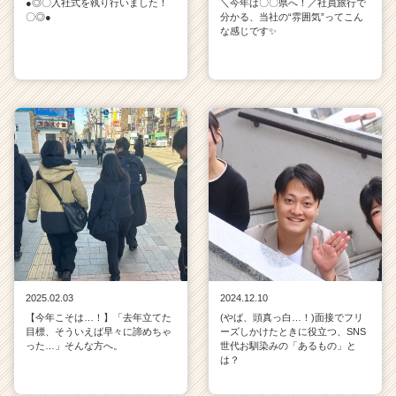
●◎〇入社式を執り行いました！
＼今年は〇〇県へ！／社員旅行で
〇◎●
分かる、当社の“雰囲気”ってこん
な感じです✨
2025.02.03
2024.12.10
【今年こそは…！】「去年立てた
(やば、頭真っ白…！)面接でフリ
目標、そういえば早々に諦めちゃ
ーズしかけたときに役立つ、SNS
った…」そんな方へ。
世代お馴染みの「あるもの」と
は？