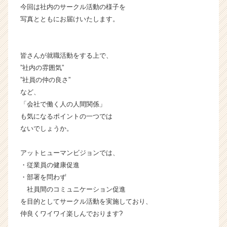
今回は社内のサークル活動の様子を
ム
写真とともにお届けいたします。
ラ
イ
ン】
|
皆さんが就職活動をする上で、
ベ
”社内の雰囲気”
ン
”社員の仲の良さ”
チ
など、
ャ
「会社で働く人の人間関係」
ー・
成
も気になるポイントの一つでは
長
ないでしょうか。
企
業
アットヒューマンビジョンでは、
か
・従業員の健康促進
ら
・部署を問わず
ス
社員間のコミュニケーション促進
カ
ウ
を目的としてサークル活動を実施しており、
ト
仲良くワイワイ楽しんでおります?
が