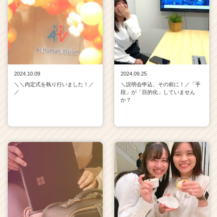
2024.10.09
2024.09.25
＼＼内定式を執り行いました！／
＼説明会申込、その前に！／「手
／
段」が「目的化」していません
か？