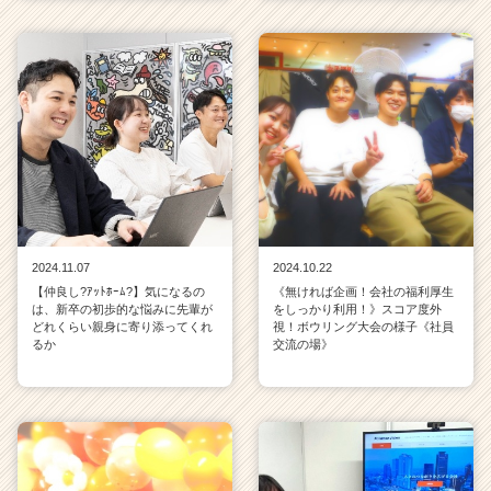
2024.11.07
2024.10.22
【仲良し?ｱｯﾄﾎｰﾑ?】気になるの
《無ければ企画！会社の福利厚生
は、新卒の初歩的な悩みに先輩が
をしっかり利用！》スコア度外
どれくらい親身に寄り添ってくれ
視！ボウリング大会の様子《社員
るか
交流の場》