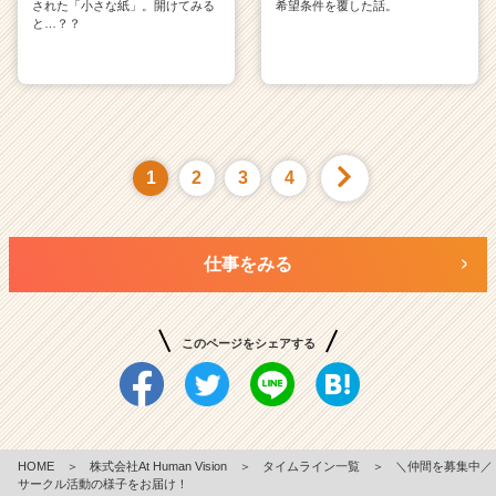
された「小さな紙」。開けてみる
希望条件を覆した話。
と…？？
1
2
3
4
仕事をみる
このページをシェアする
HOME
＞
株式会社At Human Vision
＞
タイムライン一覧
＞
＼仲間を募集中／
サークル活動の様子をお届け！