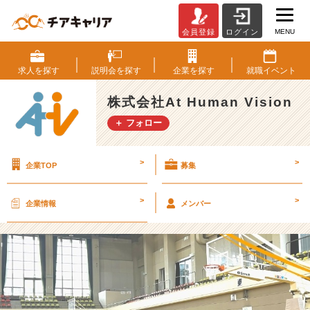
MENU
会員登録
ログイン
＼
仲
間
求人を
探す
説明会を
探す
企業を
探す
就職
イベント
を
募
株式会社At Human Vision
集
＋ フォロー
中
／
サ
>
>
企業TOP
募集
ー
ク
ル
>
>
企業情報
メンバー
活
動
の
様
子
を
お