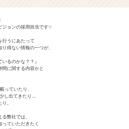
！
ビジョンの採用担当です✨
を行うにあたって
知り得ない情報の一つが、
ているのかな？？』
仲間に関する内容かと
が載っていたり、
動画に少し出てきたり…
たり。
える弊社では、
知っていただきたく