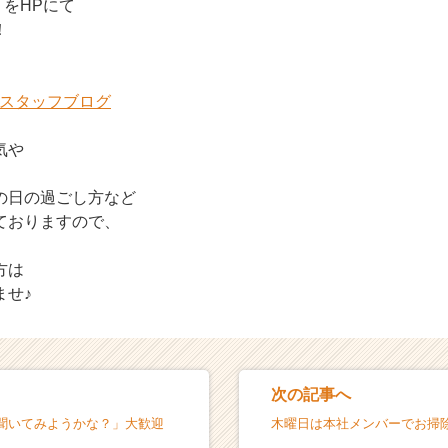
】をHPにて
！
：スタッフブログ
気や
、
の日の過ごし方など
ておりますので、
方は
ませ♪
次の記事へ
聞いてみようかな？」大歓迎
木曜日は本社メンバーでお掃