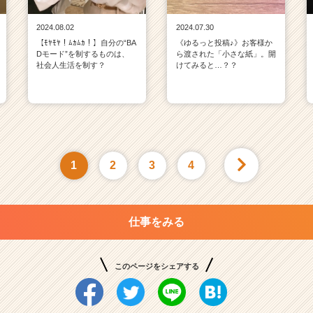
2024.08.02
2024.07.30
【ﾓﾔﾓﾔ！ﾑｶﾑｶ！】自分の“BA
《ゆるっと投稿♪》お客様か
Dモード”を制するものは、
ら渡された「小さな紙」。開
社会人生活を制す？
けてみると…？？
1
2
3
4
仕事をみる
このページをシェアする