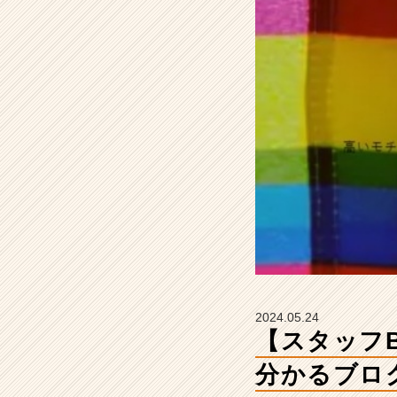
い
て
い
る
の？
が
分
か
る
ブ
ロ
グ
が
あ
り
ま
す！
2024.05.24
【株
【スタッフ
式
会
分かるブロ
社