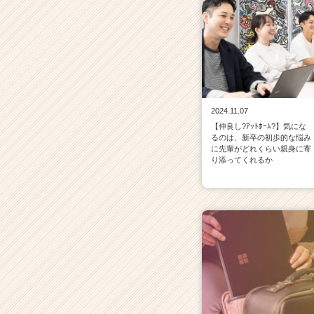
2024.11.07
【仲良し?ｱｯﾄﾎｰﾑ?】気にな
るのは、新卒の初歩的な悩み
に先輩がどれくらい親身に寄
り添ってくれるか