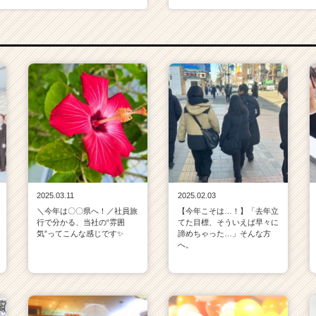
2025.03.11
2025.02.03
＼今年は〇〇県へ！／社員旅
【今年こそは…！】「去年立
行で分かる、当社の“雰囲
てた目標、そういえば早々に
気”ってこんな感じです✨
諦めちゃった…」そんな方
へ。