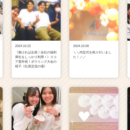
2024.10.22
2024.10.09
《無ければ企画！会社の福利
＼＼内定式を執り行いまし
厚生をしっかり利用！》スコ
た！／／
ア度外視！ボウリング大会の
様子《社員交流の場》