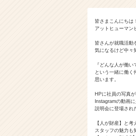
A
t
H
u
皆さまこんにちは
m
アットヒューマン
a
n
皆さんが就職活動
V
気になるけど中々
i
s
『どんな人が働い
i
o
という一緒に働く
n
思います。
の
タ
HPに社員の写真
イ
Instagramの
ム
説明会に登場され
ラ
イ
ン】
【人が財産】と考
|
スタッフの魅力も
ベ