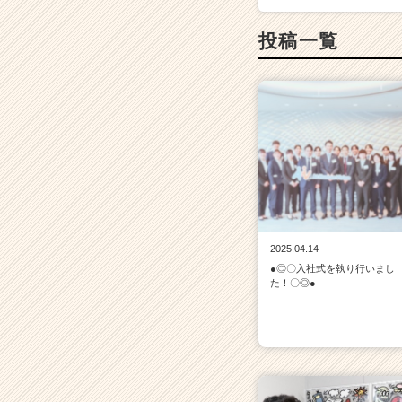
ト
チ
投稿一覧
ア
キ
ャ
リ
ア
（C
h
e
e
r
C
2025.04.14
a
●◎〇入社式を執り行いまし
r
た！〇◎●
e
e
r）