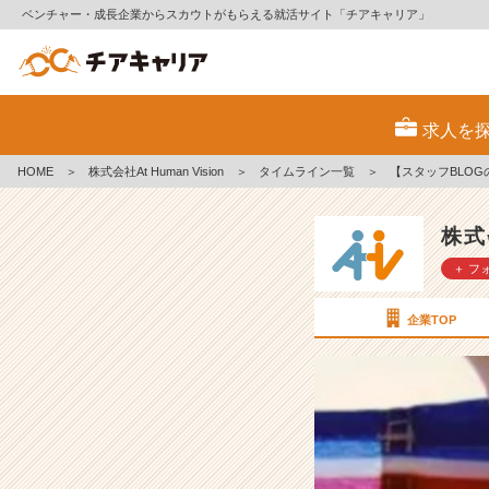
ベンチャー・成長企業からスカウトがもらえる就活サイト「チアキャリア」
【ス
タ
求人を
ッ
フ
HOME
＞
株式会社At Human Vision
＞
タイムライン一覧
＞
【スタッフBLO
B
L
O
株式会
G
＋ フ
の
ご
案
企業TOP
内】
ど
ん
な
人
が
働