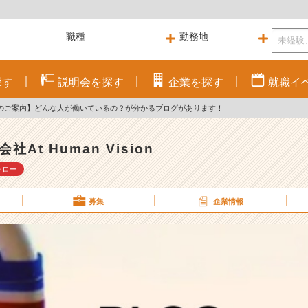
探す
説明会を
探す
企業を
探す
就職
イ
Gのご案内】どんな人が働いているの？が分かるブログがあります！
社At Human Vision
ォロー
募集
企業情報