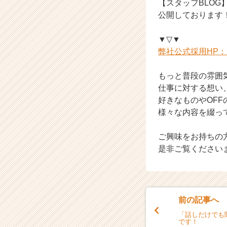
【スタッフBLOG
ン
公開しております
チ
ャ
▼▽▼
ー・
弊社公式採用HP
成
長
企
もっと普段の雰囲
業
仕事に対する想い
か
好きなものやOFF
ら
様々な内容を綴っ
ス
カ
ご興味をお持ちの
ウ
ト
是非ご覧ください
が
届
く
就
前の記事へ
活
サ
「話しだけでも
です！
イ