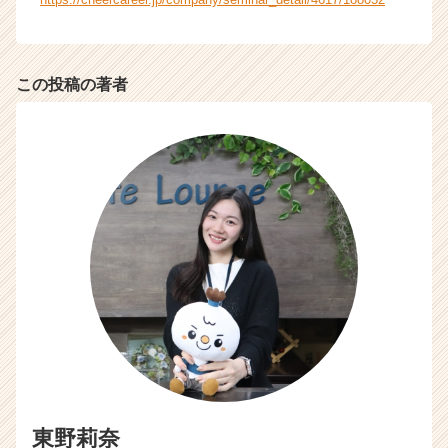
活
サ
イ
ト
この投稿の著者
チ
ア
キ
ャ
リ
ア
（C
h
e
e
r
C
a
r
e
e
東野莉奈
r）