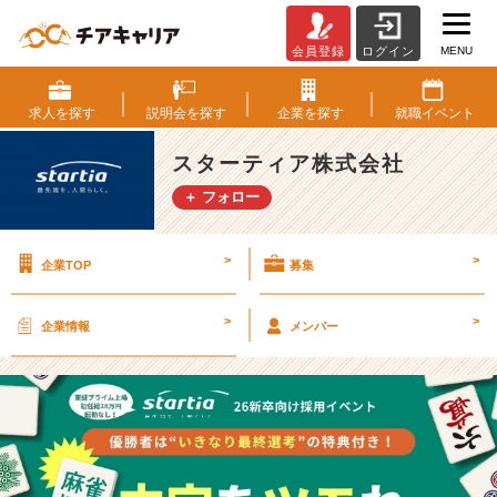
MENU
会員登録
ログイン
麻
雀
採
求人を
探す
説明会を
探す
企業を
探す
就職
イベント
用
【ス
スターティア株式会社
タ
＋ フォロー
ー
テ
ィ
>
>
企業TOP
募集
ア
株
式
>
>
企業情報
メンバー
会
社
の
タ
イ
ム
ラ