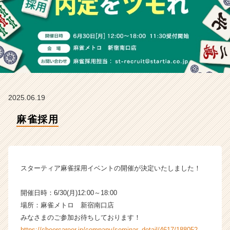
イ
ン】
|
ベ
ン
チ
ャ
ー・
成
2025.06.19
長
企
麻雀採用
業
か
ら
ス
カ
スターティア麻雀採用イベントの開催が決定いたしました！
ウ
ト
開催日時：6/30(月)12:00～18:00
が
場所：麻雀メトロ 新宿南口店
届
みなさまのご参加お待ちしております！
く
就
https://cheercareer.jp/company/seminar_detail/4617/188052