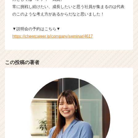
イ
常に挑戦し続けたい、成長したいと思う社員が集まるのは代表
ト
のこのような考え方があるからだなと思いました！
チ
ア
▼説明会の予約はこちら▼
キ
ャ
https://cheercareer.jp/company/seminar/4617
リ
ア
（C
h
この投稿の著者
e
e
r
C
a
r
e
e
r）