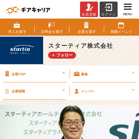
MENU
会員登録
ログイン
代
表
メ
求人を
探す
説明会を
探す
企業を
探す
就職
イベント
ッ
セ
スターティア株式会社
ー
＋ フォロー
ジ
ー
（後
>
>
企業TOP
募集
編）
～
新
>
>
企業情報
メンバー
た
な
ス
テ
ー
ジ
を