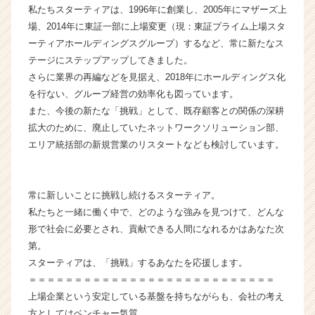
私たちスターティアは、1996年に創業し、2005年にマザーズ上
ベ
場、2014年に東証一部に上場変更（現：東証プライム上場スタ
ン
チ
ーティアホールディングスグループ）するなど、常に新たなス
ャ
テージにステップアップしてきました。
ー・
さらに業界の再編などを見据え、2018年にホールディングス化
成
を行ない、グループ経営の効率化も図っています。
長
また、今後の新たな「挑戦」として、既存顧客との関係の深耕
企
拡大のために、廃止していたネットワークソリューション部、
業
エリア統括部の新規営業のリスタートなども検討しています。
か
ら
ス
カ
常に新しいことに挑戦し続けるスターティア。
ウ
私たちと一緒に働く中で、どのような強みを見つけて、どんな
ト
形で社会に必要とされ、貢献できる人間になれるかはあなた次
が
第。
届
スターティアは、「挑戦」するあなたを応援します。
く
就
＝＝＝＝＝＝＝＝＝＝＝＝＝＝＝＝＝＝＝＝＝＝＝＝＝＝＝
活
上場企業という安定している基盤を持ちながらも、会社の考え
サ
方としてはベンチャー気質。