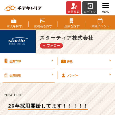
MENU
会員登録
ログイン
2
6
卒
求人を
探す
説明会を
探す
企業を
探す
就職
イベント
採
用
スターティア株式会社
開
＋ フォロー
始
し
て
>
>
企業TOP
募集
ま
す！！！！！
【ス
>
>
企業情報
メンバー
タ
ー
テ
ィ
2024.11.26
ア
26卒採用開始してます！！！！！
株
式