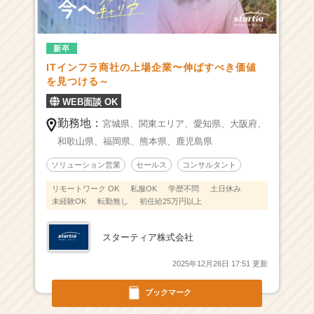
大
手
プ
ラ
新卒
イ
ITインフラ商社の上場企業〜伸ばすべき価値
ム
を見つける～
上
WEB面談 OK
場
企
勤務地：
宮城県、
関東エリア、
愛知県、
大阪府、
業
和歌山県、
福岡県、
熊本県、
鹿児島県
で
最
ソリューション営業
セールス
コンサルタント
速
リモートワーク OK
私服OK
学歴不問
土日休み
の
未経験OK
転勤無し
初任給25万円以上
成
長
スターティア株式会社
を
／
2025年12月26日 17:51 更新
経
営
ブックマーク
層
や