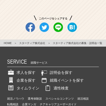
総
務
を
このページをシェアする
相
手
に
し
た
HOME
＞
スターティア株式会社
＞
スターティア株式会社の募集・説明会一覧
D
X・
I
T
SERVICE
就職サービス
支
援
求人を探す
説明会を探す
の
総
企業を探す
就職イベントを探す
合
タイムライン
適性検査
商
社
|
就活ノウハウ
選考体験談
スペシャルコンテンツ
就活相談
ベ
転職相談
企業マンガ
チアキャリアユーザーガイド