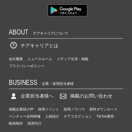
ン
チ
ャ
ー・
成
ABOUT
チアキャリアについて
長
企
チアキャリアとは
業
か
ら
会社概要
ニュースルーム
メディア出演・掲載
ス
プライバシーポリシー
カ
ウ
BUSINESS
ト
企業・採用担当者様
が
企業担当者様へ
掲載のお問い合わせ
届
く
就
掲載企業様の声
採用イベント
採用ノウハウ
資料ダウンロード
活
ベンチャー合同研修
人材紹介
チアコネクション
TikTok運用
サ
動画制作
採用代行
イ