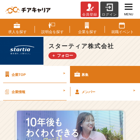
MENU
会員登録
ログイン
ス
タ
ー
求人を
探す
説明会を
探す
企業を
探す
就職
イベント
テ
ィ
スターティア株式会社
ア
＋ フォロー
株
式
会
>
企業TOP
募集
社
の
採
>
>
企業情報
メンバー
用/
求
人
一
覧
-
＼