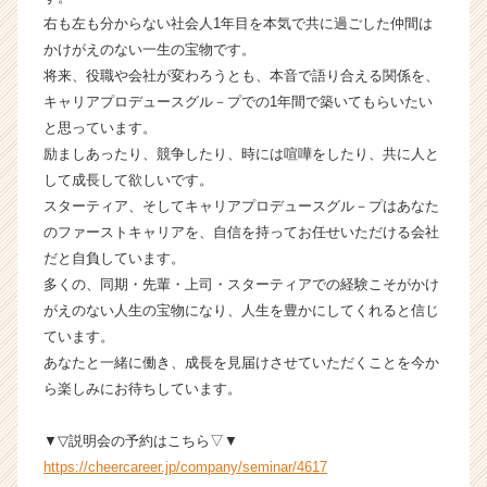
が
右も左も分からない社会人1年目を本気で共に過ごした仲間は
届
かけがえのない一生の宝物です。
く
将来、役職や会社が変わろうとも、本音で語り合える関係を、
就
キャリアプロデュースグル－プでの1年間で築いてもらいたい
活
サ
と思っています。
イ
励ましあったり、競争したり、時には喧嘩をしたり、共に人と
ト
して成長して欲しいです。
チ
スターティア、そしてキャリアプロデュースグル－プはあなた
ア
のファーストキャリアを、自信を持ってお任せいただける会社
キ
だと自負しています。
ャ
多くの、同期・先輩・上司・スターティアでの経験こそがかけ
リ
ア
がえのない人生の宝物になり、人生を豊かにしてくれると信じ
（C
ています。
h
あなたと一緒に働き、成長を見届けさせていただくことを今か
e
ら楽しみにお待ちしています。
e
r
▼▽説明会の予約はこちら▽▼
C
https://cheercareer.jp/company/seminar/4617
a