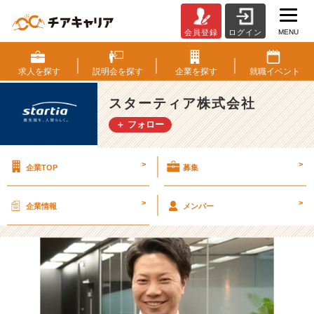
MENU
会員登録
ログイン
採
用
教
求人を
探す
説明会を
探す
企業を
探す
就職
イベント
育
部
スターティア株式会社
長
＋ フォロー
イ
ン
タ
>
>
企業TOP
募集
ビ
ュ
ー
>
>
企業情報
メンバー
③
～
働
く
理
由
は