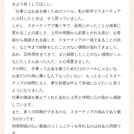
をより良くしてほしい。
イ
「仕事とはお金を稼ぐためのツール」私が新卒でスターティア
ム
ラ
に入社したときは、そう思っていました。
イ
しかし、スターティアで働く中で、必死にやったことが成果に
ン】
変わることの楽しさ、上司や周囲から必要とされる喜び、お客
|
様から感謝される嬉しさ、スターティアの一員であることの誇
ベ
り、など今まで経験をしたことのない感情が溢れてきました。
ン
あれ、22年間生きてきて、まだ経験したことのない感情がこん
チ
なにたくさんあったんだ、と心底驚きました。
ャ
ー・
その時に、仕事ってお金を稼ぐためだけのツールじゃないな、
成
お金だけの為に働くなんてもったいない、もっともっとスター
長
ティアの仲間たちと、夢や目標を叶えて幸福になりたいと思う
企
ようになりました。
業
仕事の価値を教えてくれた会社と上司と仲間に心の底から感謝
か
しています。
ら
また、多くの同期ができるのも、スターティアの強みであり魅
ス
カ
力の1つです。
ウ
利害関係のない最後のコミュニティを作れるのは社会人同期で
ト
す。