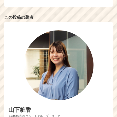
r
e
e
この投稿の著者
r）
山下粧香
人材開発部リクルートグループ リーダー