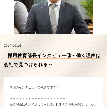
会
社
で
見
つ
け
ら
れ
る
2024.05.14
～
【ス
採用教育部長インタビュー③～働く理由は
タ
ー
会社で見つけられる～
テ
ィ
ア
株
式
前回のインタビューの続きです＾＾
会
社
＝＝＝＝＝＝＝＝＝＝＝＝＝＝＝＝＝＝
の
働く理由は会社で見つけられる。同期と繋がりを深くし、人生
タ