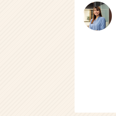
a
r
e
e
r）