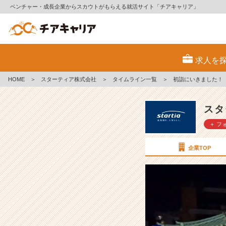
ベンチャー・成長企業からスカウトがもらえる就活サイト「チアキャリア」
初
詣
求人を
に
い
HOME
＞
スターティア株式会社
＞
タイムライン一覧
＞
初詣にいきました！
き
ま
し
スタ
た！
＋ フ
【ス
タ
ー
企業TOP
テ
ィ
ア
株
式
会
社