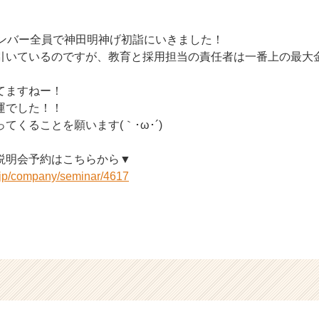
メンバー全員で神田明神げ初詣にいきました！
引いているのですが、教育と採用担当の責任者は一番上の最大
てますねー！
運でした！！
てくることを願います(｀･ω･´)
説明会予約はこちらから▼
r.jp/company/seminar/4617