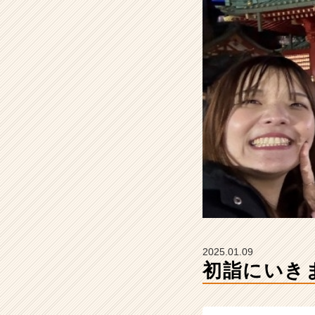
の
タ
イ
ム
ラ
イ
ン】
|
ベ
ン
チ
ャ
ー・
成
長
企
業
2025.01.09
か
初詣にいき
ら
ス
カ