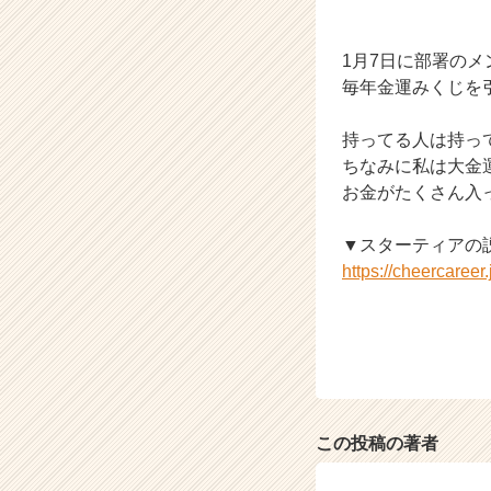
ウ
ト
が
1月7日に部署の
届
毎年金運みくじを
く
就
持ってる人は持っ
活
ちなみに私は大金
サ
イ
お金がたくさん入っ
ト
チ
▼スターティアの
ア
https://cheercaree
キ
ャ
リ
ア
（C
h
e
e
この投稿の著者
r
C