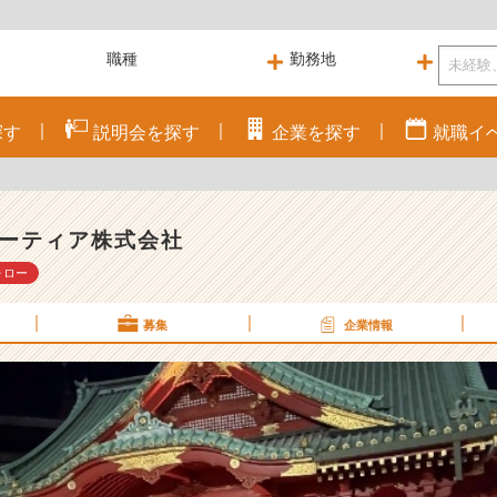
探す
説明会を
探す
企業を
探す
就職
イ
ーティア株式会社
ォロー
募集
企業情報