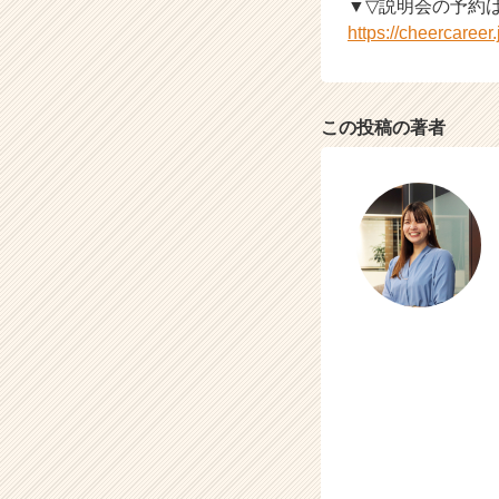
▼▽説明会の予約
届
https://cheercaree
く
就
活
サ
この投稿の著者
イ
ト
チ
ア
キ
ャ
リ
ア
（C
h
e
e
r
C
a
r