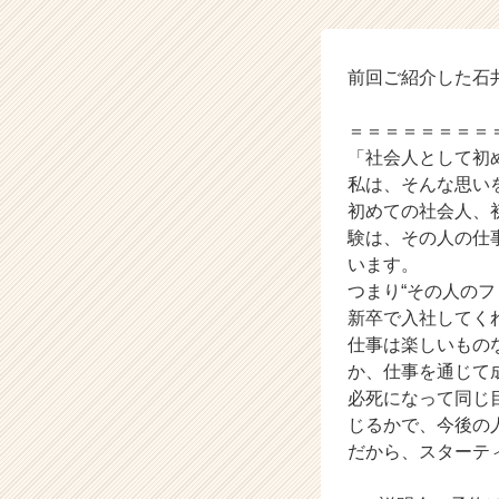
イ
ム
ラ
イ
前回ご紹介した石
ン】
|
＝＝＝＝＝＝＝＝
ベ
「社会人として初
ン
私は、そんな思い
チ
初めての社会人、
ャ
験は、その人の仕
ー・
成
います。
長
つまり“その人の
企
新卒で入社してく
業
仕事は楽しいもの
か
か、仕事を通じて
ら
必死になって同じ
ス
じるかで、今後の
カ
ウ
だから、スターテ
ト
が