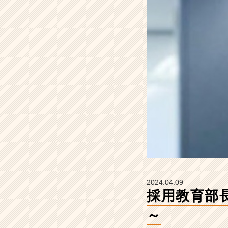
に
力
を
入
れ
る
の
か
～
【ス
タ
ー
テ
ィ
ア
株
式
2024.04.09
会
採用教育部
社
の
～
タ