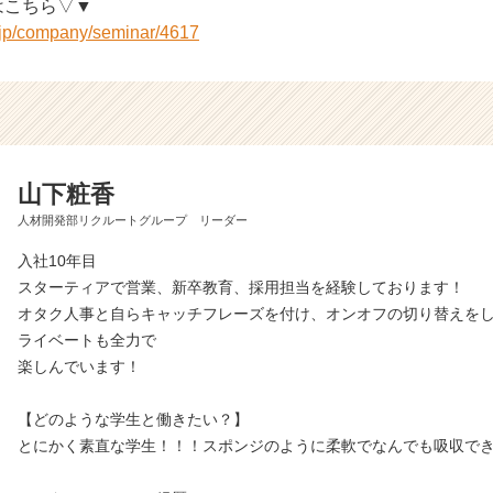
はこちら▽▼
r.jp/company/seminar/4617
山下粧香
人材開発部リクルートグループ リーダー
入社10年目
スターティアで営業、新卒教育、採用担当を経験しております！
オタク人事と自らキャッチフレーズを付け、オンオフの切り替えを
ライベートも全力で
楽しんでいます！
【どのような学生と働きたい？】
とにかく素直な学生！！！スポンジのように柔軟でなんでも吸収で