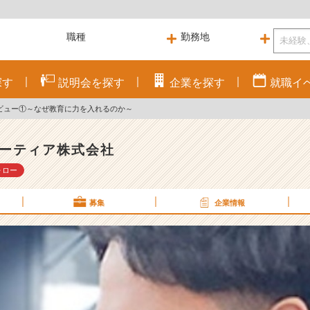
探す
説明会を
探す
企業を
探す
就職
イ
ビュー①～なぜ教育に力を入れるのか～
ーティア株式会社
ォロー
募集
企業情報