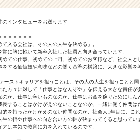
井のインタビューをお送ります！
＝＝＝＝＝＝＝
めて入る会社は、その人の人生を決める」。
を常に胸に抱いて新卒入社した社員と向き合っています。
初めての仕事、初めての上司、初めてのお客様など、社会人と
事をする価値観や意味などの働く基準の構築に、大きな影響を
ファーストキャリアを担うことは、その人の人生を担うことと同
れた方々に対して「仕事とはなんぞや」を伝える大きな責任が
なのか、仕事は辛いものなのか、仕事はお金を稼ぐためにしん
成長することはかけがえのないことなのか、一緒に働く仲間は
目的を持ったかけがえのない仲間なのか、社会人1年目に、こ
人生の幅や仕事への向き合い方の軸が決まってくると思ってい
ィアは本気で教育に力を入れているのです。