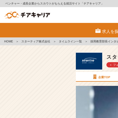
ベンチャー・成長企業からスカウトがもらえる就活サイト「チアキャリア」
採
用
求人を
教
育
HOME
＞
スターティア株式会社
＞
タイムライン一覧
＞
採用教育部長インタ
部
長
イ
スタ
ン
＋ フ
タ
ビ
ュ
企業TOP
ー
①
～
な
ぜ
教
育