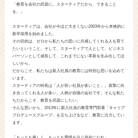
「教育を会社の武器に。スターティアだから、できること
チ
を。」
ャ
ー・
成
スターティアは、会社が今ほど大きくない2003年から本格的に
長
新卒採用を始めました。
企
その目的は、ゼロから私たちの思いに共感してくれる人を育て
業
たいということ。そして、スターティアで人として、ビジネス
か
パーソンとして成長して、これまでにない革新を生み出してほ
ら
しいから。
ス
カ
だからこそ、私たちは新入社員の教育には特別な思いを込めて
ウ
います。
ト
スターティアの特長は「人が良い社員が多いこと」。真摯に向
が
き合ってくれる人が多い、人柄が自慢の会社です。そんな私た
届
ちだからこそ、教育を武器にしたい。
く
そんな思いから、2013年に新入社員の教育専門部署「キャリア
就
プロデュースグループ」を立ち上げるなど、教育に注力してい
活
サ
ます。
イ
ト
「もっとも厳しく、もっとも愛情を注ぐ存在になれ」