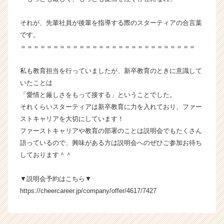
チ
ア
それが、先輩社員が後輩を指導する際のスターティアの合言葉
キ
です。
ャ
＝＝＝＝＝＝＝＝＝＝＝＝＝＝＝＝＝＝＝＝＝＝＝＝＝＝＝
リ
ア
（C
私も教育担当を行っていましたが、新卒教育のときに意識して
h
いたことは
e
「愛情と厳しさをもって接する」ということでした。
e
それくらいスターティアは新卒教育に力を入れており、ファー
r
ストキャリアを大切にしています！
C
ファーストキャリアや教育の部署のことは説明会でもたくさん
a
r
語っているので、興味がある方は説明会へのぜひご参加お待ち
e
しております＾＾
e
r）
▼説明会予約はこちら▼
https://cheercareer.jp/company/offer/4617/7427