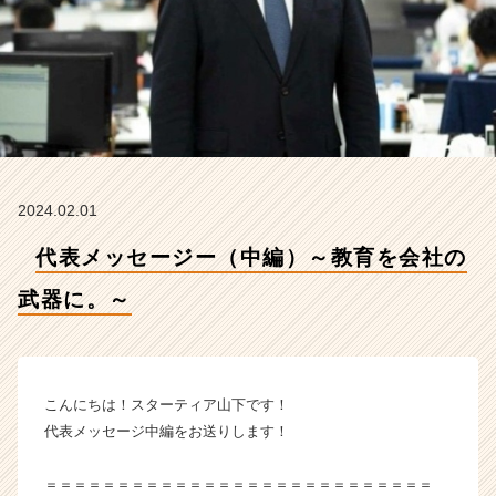
に。
～
【ス
タ
ー
テ
ィ
ア
株
2024.02.01
式
会
代表メッセージー（中編）～教育を会社の
社
の
武器に。～
タ
イ
ム
ラ
イ
こんにちは！スターティア山下です！
ン】
代表メッセージ中編をお送りします！
|
ベ
＝＝＝＝＝＝＝＝＝＝＝＝＝＝＝＝＝＝＝＝＝＝＝＝＝＝＝
ン