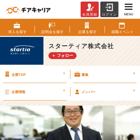
MENU
会員登録
ログイン
代
表
メ
求人を
探す
説明会を
探す
企業を
探す
就職
イベント
ッ
セ
スターティア株式会社
ー
＋ フォロー
ジ
ー
（中
>
>
企業TOP
募集
編）
～
教
>
>
企業情報
メンバー
育
を
会
社
の
武
器