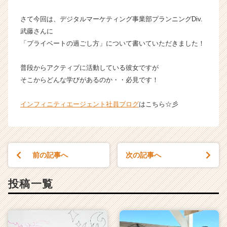
ー
さて今回は、デジタルマーケティング事業部プランニングDiv.
ジ
ェ
武藤さんに
ン
「プライベートの過ごし方」について書いていただきました！
ト
の
普段からアクティブに活動している彼女ですが
タ
そこからどんな学びがあるのか・・必見です！
イ
ム
インフィニティエージェント社員ブログ
はこちら☆彡
ラ
イ
ン】
|
ベ
前の記事へ
次の記事へ
ン
チ
ャ
投稿一覧
ー・
成
長
企