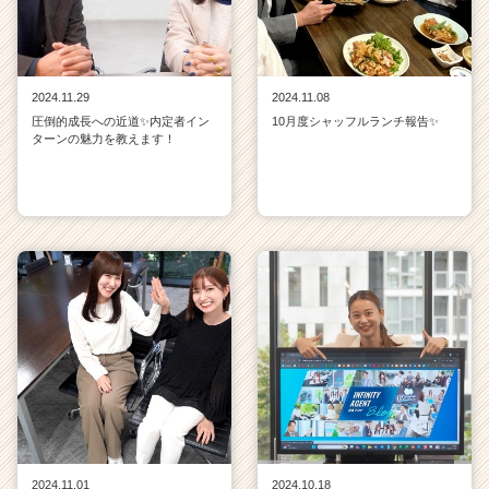
（C
h
e
e
r
2024.11.29
2024.11.08
C
圧倒的成長への近道✨内定者イン
10月度シャッフルランチ報告✨
ターンの魅力を教えます！
a
r
e
e
r）
2024.11.01
2024.10.18