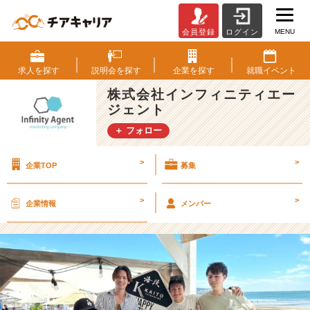
MENU
会員登録
ログイン
仕
事
も
求人を
探す
説明会を
探す
企業を
探す
就職
イベント
プ
株式会社インフィニティエー
ラ
ジェント
イ
ベ
＋ フォロー
ー
ト
>
>
企業TOP
募集
も
楽
し
>
>
企業情報
メンバー
む！
新
卒
2
年
目
社