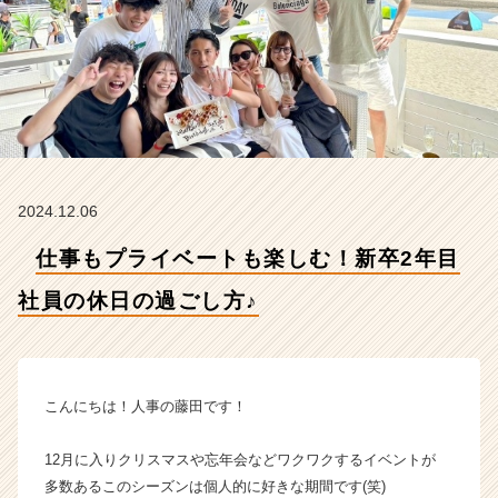
員
の
休
日
の
過
ご
し
方
2024.12.06
♪
【株
仕事もプライベートも楽しむ！新卒2年目
式
会
社員の休日の過ごし方♪
社
イ
ン
フ
ィ
こんにちは！人事の藤田です！
ニ
テ
12月に入りクリスマスや忘年会などワクワクするイベントが
ィ
多数あるこのシーズンは個人的に好きな期間です(笑)
エ