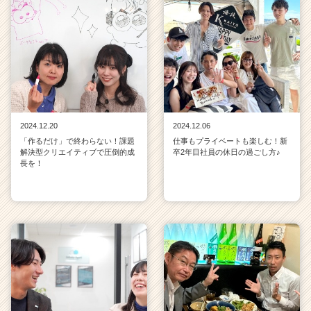
業
か
ら
ス
カ
ウ
ト
が
届
2024.12.20
2024.12.06
く
「作るだけ」で終わらない！課題
仕事もプライベートも楽しむ！新
解決型クリエイティブで圧倒的成
卒2年目社員の休日の過ごし方♪
就
長を！
活
サ
イ
ト
チ
ア
キ
ャ
リ
ア