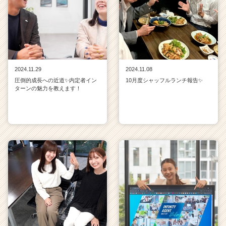
e
r
C
a
r
e
e
2024.11.29
2024.11.08
r）
圧倒的成長への近道✨内定者イン
10月度シャッフルランチ報告✨
ターンの魅力を教えます！