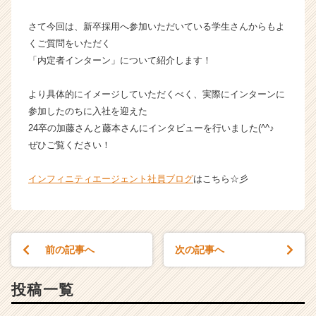
ン
さて今回は、新卒採用へ参加いただいている学生さんからもよ
ト
の
くご質問をいただく
タ
「内定者インターン」について紹介します！
イ
ム
より具体的にイメージしていただくべく、実際にインターンに
ラ
参加したのちに入社を迎えた
イ
24卒の加藤さんと藤本さんにインタビューを行いました(^^♪
ン】
ぜひご覧ください！
|
ベ
ン
インフィニティエージェント社員ブログ
はこちら☆彡
チ
ャ
ー・
成
前の記事へ
次の記事へ
長
企
業
投稿一覧
か
ら