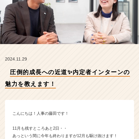
魅
力
を
教
え
ま
す！
【株
式
2024.11.29
会
社
圧倒的成長への近道✨内定者インターンの
イ
ン
魅力を教えます！
フ
ィ
ニ
テ
ィ
こんにちは！人事の藤田です！
エ
ー
11月も残すところあと2日・・
ジ
あっという間に今年も終わりますが12月も駆け抜けます！
ェ