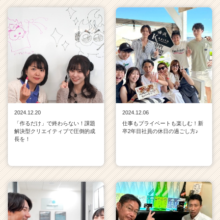
ス
カ
ウ
ト
が
届
く
就
活
サ
イ
2024.12.20
2024.12.06
ト
「作るだけ」で終わらない！課題
仕事もプライベートも楽しむ！新
チ
解決型クリエイティブで圧倒的成
卒2年目社員の休日の過ごし方♪
長を！
ア
キ
ャ
リ
ア
（C
h
e