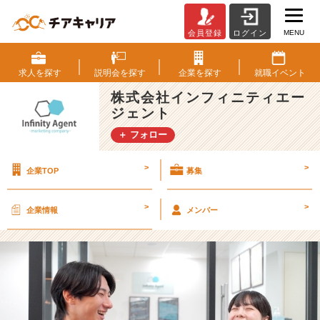
MENU
会員登録
ログイン
圧
倒
的
求人を
探す
説明会を
探す
企業を
探す
就職
イベント
成
株式会社インフィニティエー
長
ジェント
へ
の
＋ フォロー
近
道
>
>
企業TOP
募集
✨
内
定
>
>
企業情報
メンバー
者
イ
ン
タ
ー
ン
の