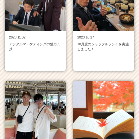
イ
ム
ラ
イ
ン
一
2023.11.02
2023.10.27
覧
デジタルマーケティングの魅力☆
10月度のシャッフルランチを実施
|
彡
しました！
ベ
ン
チ
ャ
ー・
成
長
企
業
か
ら
ス
カ
ウ