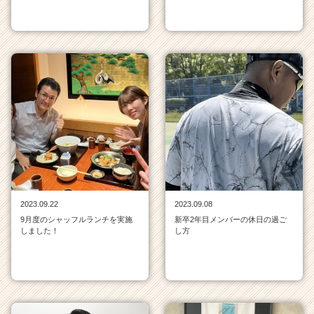
a
r
e
e
r）
2023.09.22
2023.09.08
9月度のシャッフルランチを実施
新卒2年目メンバーの休日の過ご
しました！
し方