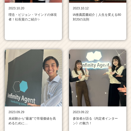
ト
2023.10.20
2023.10.12
が
理念・ビジョン・マインドの体現
IA推薦図書紹介｜人生を変える80
届
者！社長賞のご紹介✨
対20の法則
く
就
活
サ
イ
ト
チ
ア
キ
ャ
リ
ア
（C
h
e
2023.09.29
2023.09.22
e
未経験から“最速”で市場価値を高
参加者が語る《内定者インター
r
めるために…
ン》の魅力！
C