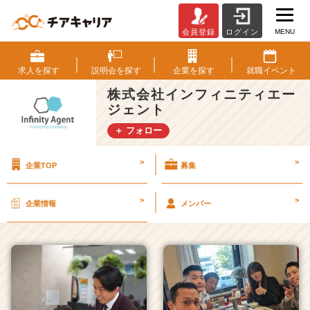
MENU
会員登録
ログイン
株
式
会
求人を
探す
説明会を
探す
企業を
探す
就職
イベント
社
株式会社インフィニティエー
イ
ジェント
ン
フ
＋ フォロー
ィ
ニ
>
>
企業TOP
募集
テ
ィ
エ
>
>
企業情報
メンバー
ー
ジ
ェ
ン
ト
の
タ