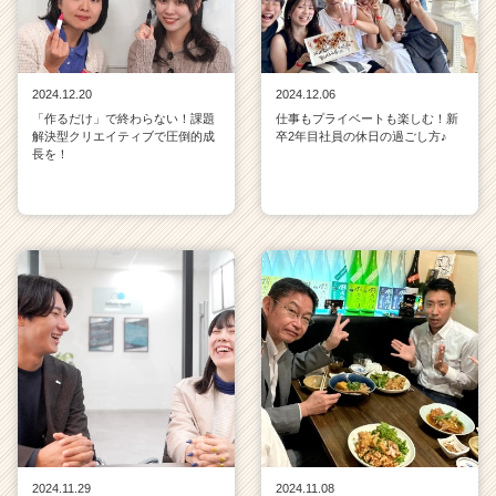
く
就
活
サ
2024.12.20
2024.12.06
イ
「作るだけ」で終わらない！課題
仕事もプライベートも楽しむ！新
ト
解決型クリエイティブで圧倒的成
卒2年目社員の休日の過ごし方♪
チ
長を！
ア
キ
ャ
リ
ア
（C
h
e
e
r
C
a
r
e
2024.11.29
2024.11.08