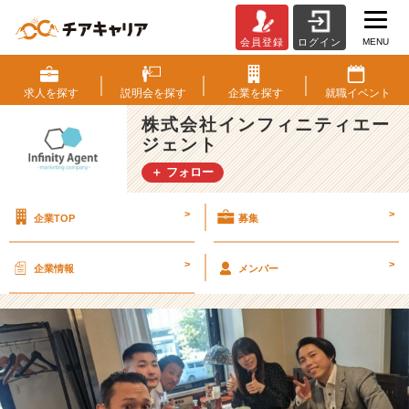
MENU
会員登録
ログイン
1
0
月
求人を
探す
説明会を
探す
企業を
探す
就職
イベント
度
株式会社インフィニティエー
の
ジェント
シ
ャ
＋ フォロー
ッ
フ
>
>
企業TOP
募集
ル
ラ
ン
>
>
企業情報
メンバー
チ
を
実
施
し
ま
し