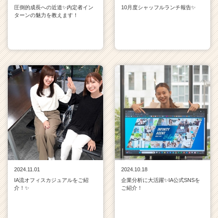
e
圧倒的成長への近道✨内定者イン
10月度シャッフルランチ報告✨
r）
ターンの魅力を教えます！
2024.11.01
2024.10.18
IA流オフィスカジュアルをご紹
企業分析に大活躍✨IA公式SNSを
介！✨
ご紹介！