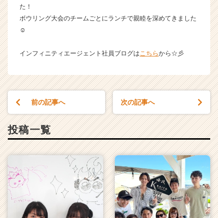
た！
ラ
ボウリング大会のチームごとにランチで親睦を深めてきました
イ
ン】
☺
|
ベ
インフィニティエージェント社員ブログは
こちら
から☆彡
ン
チ
ャ
ー・
成
前の記事へ
次の記事へ
長
企
投稿一覧
業
か
ら
ス
カ
ウ
ト
が
届