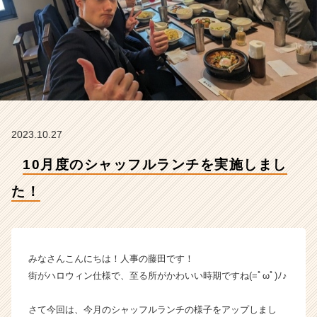
た！
【株
式
会
社
イ
ン
フ
ィ
2023.10.27
ニ
テ
10月度のシャッフルランチを実施しまし
ィ
エ
た！
ー
ジ
ェ
ン
ト
みなさんこんにちは！人事の藤田です！
の
街がハロウィン仕様で、至る所がかわいい時期ですね(=ﾟωﾟ)ﾉ♪
タ
イ
さて今回は、今月のシャッフルランチの様子をアップしまし
ム