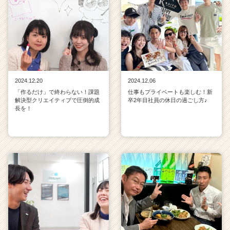
ス
カ
ウ
ト
が
届
く
2024.12.20
2024.12.06
就
活
「作るだけ」で終わらない！課題
仕事もプライベートも楽しむ！新
解決型クリエイティブで圧倒的成
卒2年目社員の休日の過ごし方♪
サ
長を！
イ
ト
チ
ア
キ
ャ
リ
ア
（C
h
e