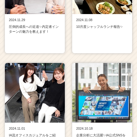
e
r
C
2024.11.29
2024.11.08
a
圧倒的成長への近道✨内定者イン
10月度シャッフルランチ報告✨
r
ターンの魅力を教えます！
e
e
r）
2024.11.01
2024.10.18
IA流オフィスカジュアルをご紹
企業分析に大活躍✨IA公式SNSを