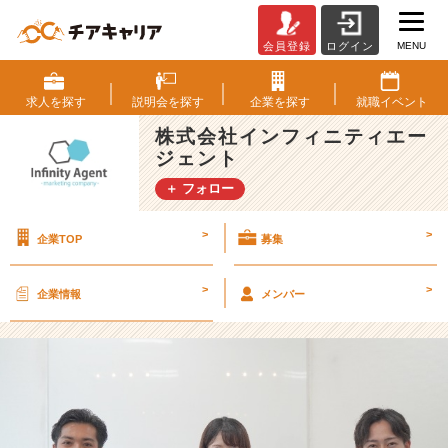
MENU
会員登録
ログイン
社
員
イ
求人を
探す
説明会を
探す
企業を
探す
就職
イベント
ン
株式会社インフィニティエー
タ
ジェント
ビ
ュ
＋ フォロー
ー！
他
>
>
企業TOP
募集
部
門
と
>
>
企業情報
メンバー
の
関
わ
り
っ
て
ど