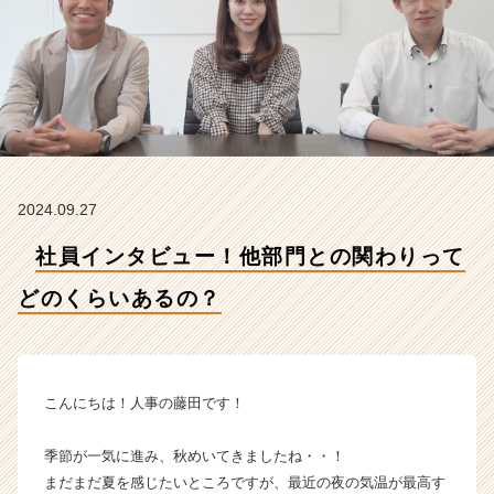
の
く
ら
い
あ
る
の？
【株
式
2024.09.27
会
社
社員インタビュー！他部門との関わりって
イ
ン
どのくらいあるの？
フ
ィ
ニ
テ
ィ
こんにちは！人事の藤田です！
エ
ー
季節が一気に進み、秋めいてきましたね・・！
ジ
まだまだ夏を感じたいところですが、最近の夜の気温が最高す
ェ