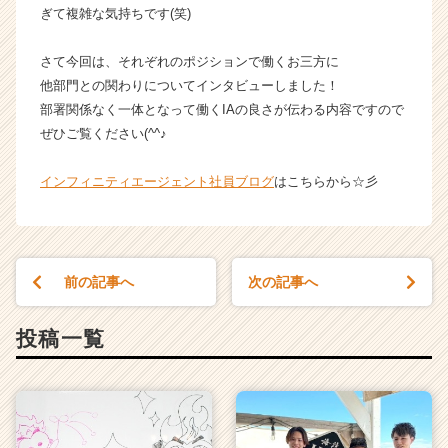
ぎて複雑な気持ちです(笑)
ン
ト
の
さて今回は、それぞれのポジションで働くお三方に
タ
他部門との関わりについてインタビューしました！
イ
部署関係なく一体となって働くIAの良さが伝わる内容ですので
ム
ぜひご覧ください(^^♪
ラ
イ
インフィニティエージェント社員ブログ
はこちらから☆彡
ン】
|
ベ
ン
チ
前の記事へ
次の記事へ
ャ
ー・
成
投稿一覧
長
企
業
か
ら