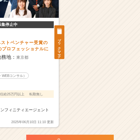
募集停止中
ブックマーク
ベストベンチャー受賞の
のプロフェッショナルに
勤務地：
東京都
・WEBコンサル）
任給25万円以上
転勤無し
インフィニティエージェント
2025年06月10日 11:10 更新