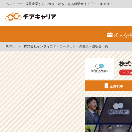
ベンチャー・成長企業からスカウトがもらえる就活サイト「チアキャリア」
株
式
求人を
会
社
HOME
＞
株式会社インフィニティエージェントの募集・説明会一覧
イ
ン
フ
株式
ィ
＋ フ
ニ
テ
ィ
企業TOP
エ
ー
ジ
ェ
ン
ト
の