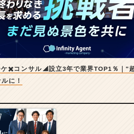
ケ✖️コンサル◢設立3年で業界TOP1％｜"
ナルに！