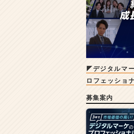
採
用/
求
人
-
◤
デ
ジ
タ
ル
マ
◤デジタルマー
ー
ケ
ロフェッショ
✖️
コ
募集案内
ン
サ
ル
◢
設
立