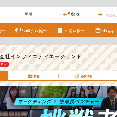
探す
説明会を
探す
企業を
探す
就職
イ
会社インフィニティエージェント
ォロー
募集
企業情報