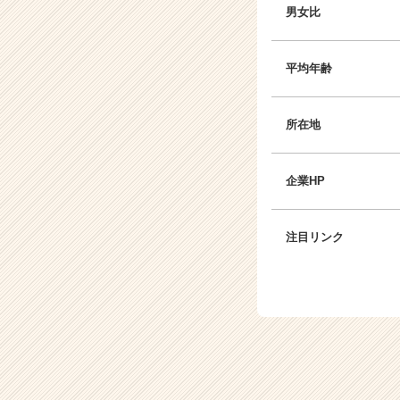
就
男女比
活
サ
イ
平均年齢
ト
チ
ア
所在地
キ
ャ
リ
企業HP
ア
（C
h
注目リンク
e
e
r
C
a
r
e
e