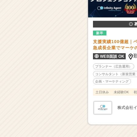
3
年
で
業
界
T
新卒
O
支援実績100億超｜
P
急成長企業でマーケ
1％
WEB面談 OK
｜"超"成
長
プランナー（広告運用）
環
コンサルタント（新規営業
境
企画・マーケティング
で
プ
土日休み
未経験OK
初
ロ
フ
株式会社
ェ
ッ
シ
ョ
ナ