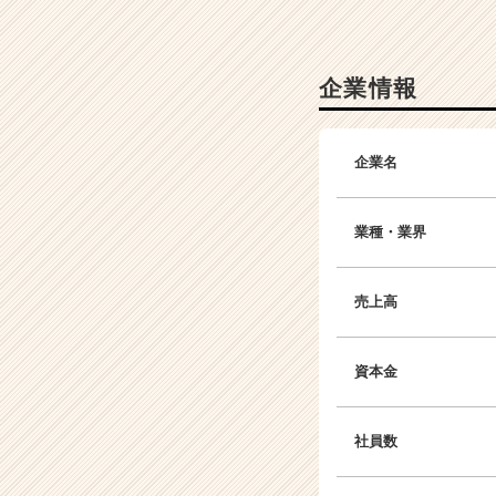
ル
に！
|
企業情報
ベ
ン
チ
ャ
企業名
ー・
成
長
業種・業界
企
業
か
売上高
ら
ス
カ
資本金
ウ
ト
が
社員数
届
く