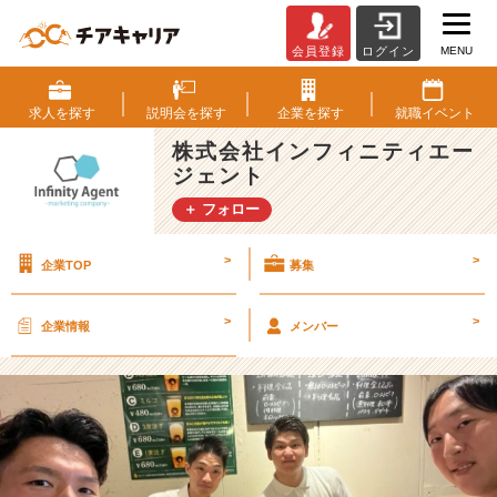
MENU
会員登録
ログイン
7
月
度
求人を
探す
説明会を
探す
企業を
探す
就職
イベント
シ
株式会社インフィニティエー
ャ
ジェント
ッ
フ
＋ フォロー
ル
ラ
>
>
企業TOP
募集
ン
チ
を
>
>
企業情報
メンバー
実
施
し
ま
し
た
♪