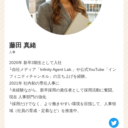
就
活
サ
イ
ト
チ
ア
藤田 真緒
キ
ャ
人事
リ
2020年 新卒3期生として入社
ア
（C
└自社メディア「Infinity Agent Lab.」や公式YouTube「イン
h
フィニティチャンネル」の立ち上げを経験。
e
2021年 社内初の専任人事に
e
└未経験ながら、新卒採用の責任者として採用活動に奮闘。
r
現在 人事部門の強化
C
└採用だけでなく、より働きやすい環境を目指して、人事領
a
域（社員の育成・定着など）を推進中。
r
e
e