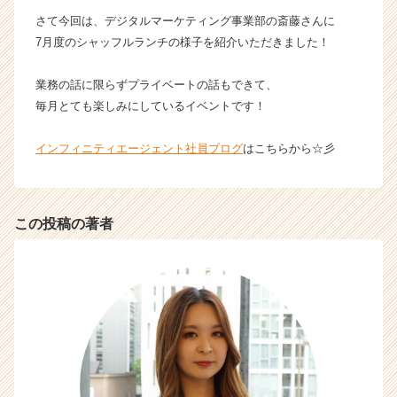
イ
さて今回は、デジタルマーケティング事業部の斎藤さんに
ン】
7月度のシャッフルランチの様子を紹介いただきました！
|
ベ
業務の話に限らずプライベートの話もできて、
ン
毎月とても楽しみにしているイベントです！
チ
ャ
ー・
インフィニティエージェント社員ブログ
はこちらから☆彡
成
長
企
業
この投稿の著者
か
ら
ス
カ
ウ
ト
が
届
く