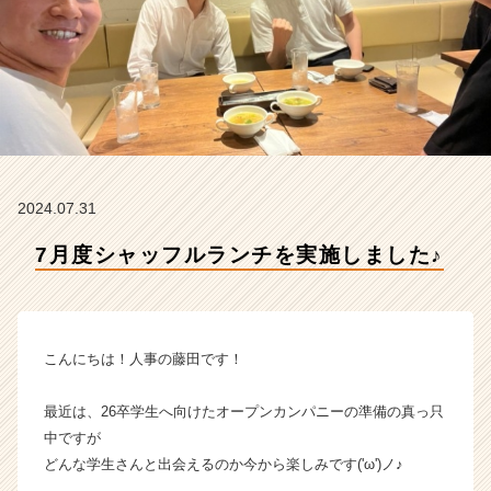
【株
式
会
社
イ
ン
フ
ィ
ニ
2024.07.31
テ
ィ
7月度シャッフルランチを実施しました♪
エ
ー
ジ
ェ
ン
こんにちは！人事の藤田です！
ト
の
最近は、26卒学生へ向けたオープンカンパニーの準備の真っ只
タ
中ですが
イ
どんな学生さんと出会えるのか今から楽しみです('ω')ノ♪
ム
ラ