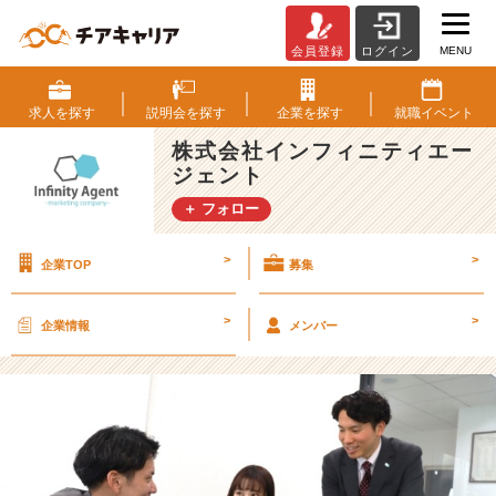
MENU
会員登録
ログイン
“コ
ン
サ
求人を
探す
説明会を
探す
企業を
探す
就職
イベント
ル
株式会社インフィニティエー
タ
ジェント
ン
ト”と“プ
＋ フォロー
ラ
ン
>
>
企業TOP
募集
ナ
ー”っ
て
>
>
企業情報
メンバー
ど
う
違
う
の？
【株
式