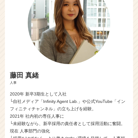
サ
イ
ト
チ
ア
キ
ャ
リ
ア
（C
h
藤田 真緒
e
e
人事
r
2020年 新卒3期生として入社
C
a
└自社メディア「Infinity Agent Lab.」や公式YouTube「イン
r
フィニティチャンネル」の立ち上げを経験。
e
2021年 社内初の専任人事に
e
└未経験ながら、新卒採用の責任者として採用活動に奮闘。
r）
現在 人事部門の強化