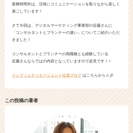
業務時間外は、活発にコミュニケーションを取りながら楽しく
|
過ごしています！
ベ
ン
チ
さて今回は、デジタルマーケティング事業部の近藤さんに
ャ
「コンサルタントとプランナーの違い」についてご紹介いただ
ー・
きました！
成
長
コンサルタントとプランナーの両職種とも経験している
企
近藤さんならではの内容となっていますので必見です！✨
業
か
ら
インフィニティエージェント社員ブログ
はこちらから☆彡
ス
カ
ウ
ト
この投稿の著者
が
届
く
就
活