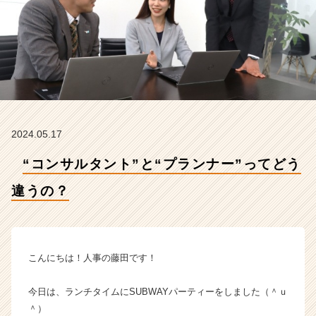
会
社
イ
ン
フ
ィ
ニ
テ
ィ
2024.05.17
エ
ー
“コンサルタント”と“プランナー”ってどう
ジ
ェ
違うの？
ン
ト
の
タ
イ
こんにちは！人事の藤田です！
ム
ラ
今日は、ランチタイムにSUBWAYパーティーをしました（＾ｕ
イ
＾）
ン】