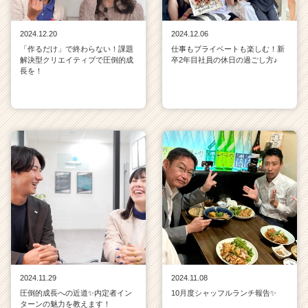
2024.12.20
2024.12.06
「作るだけ」で終わらない！課題
仕事もプライベートも楽しむ！新
解決型クリエイティブで圧倒的成
卒2年目社員の休日の過ごし方♪
長を！
2024.11.29
2024.11.08
圧倒的成長への近道✨内定者イン
10月度シャッフルランチ報告✨
ターンの魅力を教えます！