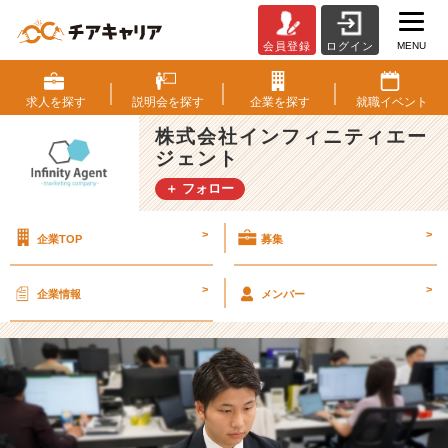
MENU
会員登録
ログイン
プ
ラ
ン
求人を
探す
説明会を
探す
企業を
探す
就職
イベント
ナ
株式会社インフィニティエー
ー
ジェント
の
魅
＋ フォロー
力・
得
>
>
企業TOP
募集
ら
れ
る
>
>
企業情報
メンバー
ス
キ
ル！
【株
式
会
社