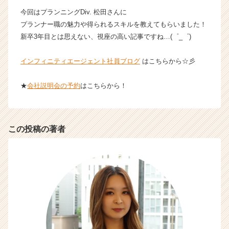
ン
今回はプランニングDiv. 松田さんに
チ
プランナー職の魅力や得られるスキルを教えてもらいました！
ャ
新卒3年目とは思えない、視座の高い記事ですね…(゜_゜)
ー・
成
インフィニティエージェント社員ブログ
はこちらから☆彡
長
企
業
★
会社説明会の予約
はこちらから！
か
ら
ス
カ
この投稿の著者
ウ
ト
が
届
く
就
活
サ
イ