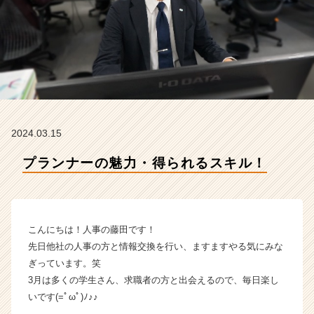
イ
ン
フ
ィ
ニ
テ
ィ
エ
ー
2024.03.15
ジ
ェ
プランナーの魅力・得られるスキル！
ン
ト
の
タ
イ
こんにちは！人事の藤田です！
ム
先日他社の人事の方と情報交換を行い、ますますやる気にみな
ラ
ぎっています。笑
イ
3月は多くの学生さん、求職者の方と出会えるので、毎日楽し
ン】
いです(=ﾟωﾟ)ﾉ♪♪
|
ベ