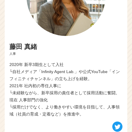
ト
チ
ア
キ
ャ
リ
ア
藤田 真緒
（C
h
人事
e
2020年 新卒3期生として入社
e
r
└自社メディア「Infinity Agent Lab.」や公式YouTube「イン
C
フィニティチャンネル」の立ち上げを経験。
a
2021年 社内初の専任人事に
r
└未経験ながら、新卒採用の責任者として採用活動に奮闘。
e
現在 人事部門の強化
e
└採用だけでなく、より働きやすい環境を目指して、人事領
r）
域（社員の育成・定着など）を推進中。