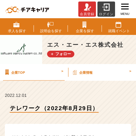
MENU
会員登録
ログイン
テ
レ
ワ
求人を
探す
説明会を
探す
企業を
探す
就職
イベント
ー
ク
エス・エー・エス株式会社
（2
＋ フォロー
0
2
2
>
>
企業TOP
企業情報
年
8
月
2
2022.12.01
9
日）
テレワーク（2022年8月29日）
【エ
ス・
エ
ー・