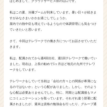
はじめまして、クラウドサービス部の山口です。
エ
ス
株
私はこの夏、冷麺ブームが到来しています。暑い日々が続きま
式
すがみなさまいかかお過ごしでしょうか。
会
屋内での熱中症も増えているようなので体調管理にも気をつけ
社
ていきたいと思います。
の
タ
さて、今回はテレワークでの働き方についてお話させていただ
イ
ム
きます。
ラ
イ
私は、配属されてから週4回出社、週1回テレワークで働いてい
ン】
ました。現在は、上長の勧めで1ヶ月ほど地元の九州でテレワ
|
ークをしています。
ベ
ン
テレワークをしていて当初は「会社の方々との関係が希薄にな
チ
ャ
るのではないか」という心配がありました。しかし、そのよう
ー・
な心配は必要ありませんでした。特に、同期とは配属後もマメ
成
にコミュニケーションを取っています。それぞれ違う部署に配
長
属されましたが、週末は資格の勉強会を行ったり、グループ通
企