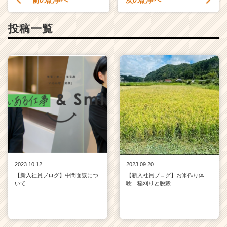
前の記事へ
次の記事へ
（C
h
投稿一覧
e
e
r
C
a
r
e
e
r）
2023.10.12
2023.09.20
【新入社員ブログ】中間面談につ
【新入社員ブログ】お米作り体
いて
験 稲刈りと脱穀