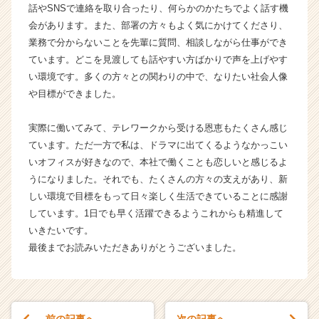
話やSNSで連絡を取り合ったり、何らかのかたちでよく話す機
業
会があります。また、部署の方々もよく気にかけてくださり、
か
業務で分からないことを先輩に質問、相談しながら仕事ができ
ら
ス
ています。どこを見渡しても話やすい方ばかりで声を上げやす
カ
い環境です。多くの方々との関わりの中で、なりたい社会人像
ウ
や目標ができました。
ト
が
実際に働いてみて、テレワークから受ける恩恵もたくさん感じ
届
ています。ただ一方で私は、ドラマに出てくるようなかっこい
く
いオフィスが好きなので、本社で働くことも恋しいと感じるよ
就
活
うになりました。それでも、たくさんの方々の支えがあり、新
サ
しい環境で目標をもって日々楽しく生活できていることに感謝
イ
しています。1日でも早く活躍できるようこれからも精進して
ト
いきたいです。
チ
最後までお読みいただきありがとうございました。
ア
キ
ャ
リ
ア