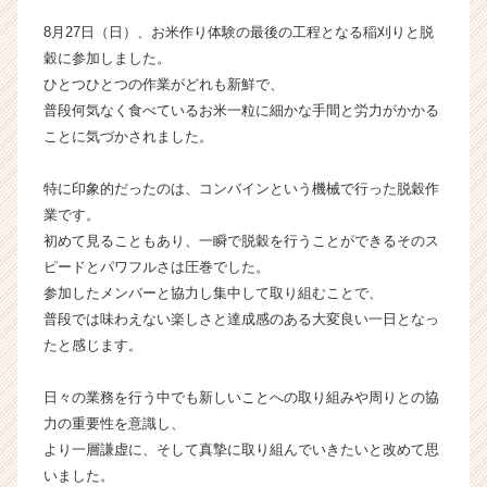
ー・
8月27日（日）、お米作り体験の最後の工程となる稲刈りと脱
成
穀に参加しました。
長
ひとつひとつの作業がどれも新鮮で、
企
普段何気なく食べているお米一粒に細かな手間と労力がかかる
業
か
ことに気づかされました。
ら
ス
特に印象的だったのは、コンバインという機械で行った脱穀作
カ
業です。
ウ
初めて見ることもあり、一瞬で脱穀を行うことができるそのス
ト
ピードとパワフルさは圧巻でした。
が
参加したメンバーと協力し集中して取り組むことで、
届
く
普段では味わえない楽しさと達成感のある大変良い一日となっ
就
たと感じます。
活
サ
日々の業務を行う中でも新しいことへの取り組みや周りとの協
イ
力の重要性を意識し、
ト
より一層謙虚に、そして真摯に取り組んでいきたいと改めて思
チ
いました。
ア