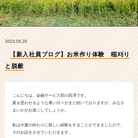
【エ
ス・
エ
ー・
エ
ス
株
2023.09.20
式
会
【新入社員ブログ】お米作り体験 稲刈り
社
と脱穀
の
タ
イ
ム
ラ
こんにちは、金融サービス部の髙澤です。
イ
夏を思わせるような暑い日々がまだ続いておりますが、みなさ
ン】
まいかがお過ごしでしょうか。
|
ベ
ン
私は今夏の終わりに新しい経験をすることができましたので、
チ
そのお話をさせていただきます。
ャ