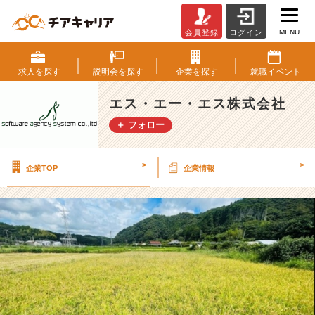
MENU
会員登録
ログイン
【新
入
社
求人を
探す
説明会を
探す
企業を
探す
就職
イベント
員
ブ
エス・エー・エス株式会社
ロ
＋ フォロー
グ】
お
米
>
>
企業TOP
企業情報
作
り
体
験
稲
刈
り
と
脱
穀