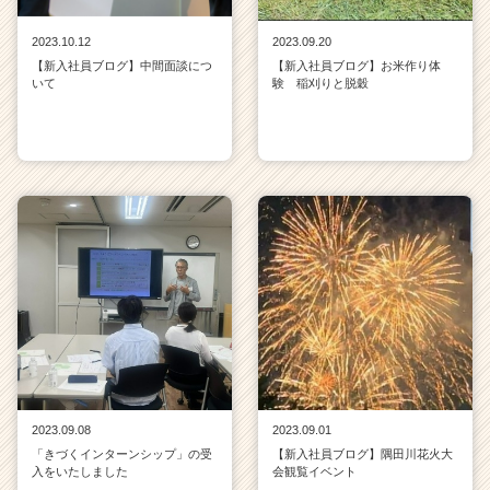
2023.10.12
2023.09.20
【新入社員ブログ】中間面談につ
【新入社員ブログ】お米作り体
いて
験 稲刈りと脱穀
2023.09.08
2023.09.01
「きづくインターンシップ」の受
【新入社員ブログ】隅田川花火大
入をいたしました
会観覧イベント