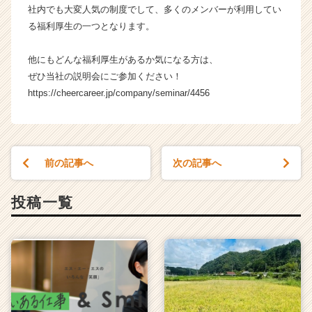
就
社内でも大変人気の制度でして、多くのメンバーが利用してい
活
る福利厚生の一つとなります。
サ
イ
他にもどんな福利厚生があるか気になる方は、
ト
ぜひ当社の説明会にご参加ください！
チ
https://cheercareer.jp/company/seminar/4456
ア
キ
ャ
リ
ア
前の記事へ
次の記事へ
（C
h
e
投稿一覧
e
r
C
a
r
e
e