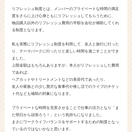
イ
リフレッシュ制度とは、メンバーのプライベートな時間の満足
ン】
度をさらに上げ心身ともにリフレッシュしてもらうために、
|
物品購入以外のリフレッシュ費用の半額を会社が補助してくれ
ベ
る制度となります。
ン
チ
ャ
私も実際にリフレッシュ制度を利用して、友人と旅行に行った
ー・
り、テーマパークに行ったりと楽しい時間を過ごすことができ
成
ました。
長
上限金額はもちろんありますが、本人がリフレッシュした費用
企
であれば、
業
ヘアカットやトリートメントなどの美容代であったり、
か
ら
友人や家族との少し贅沢な食事代や推し活でのライブのチケッ
ス
ト代なども補助の対象になります。
カ
ウ
プライベートな時間を充実させることで仕事の活力となり「ま
ト
た明日から頑張ろう！」という気持ちになりました。
が
まさにワークライフバランスをサポートするための制度となっ
届
ているのではないかなと思います。
く