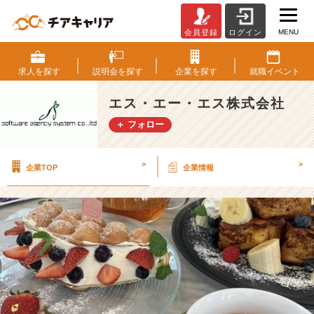
MENU
会員登録
ログイン
【I
T
業
求人を
探す
説明会を
探す
企業を
探す
就職
イベント
界
ナ
エス・エー・エス株式会社
ン
＋ フォロー
バ
ー
ワ
>
>
企業TOP
企業情報
ン
を
目
指
す！
福
利
厚
生】
リ