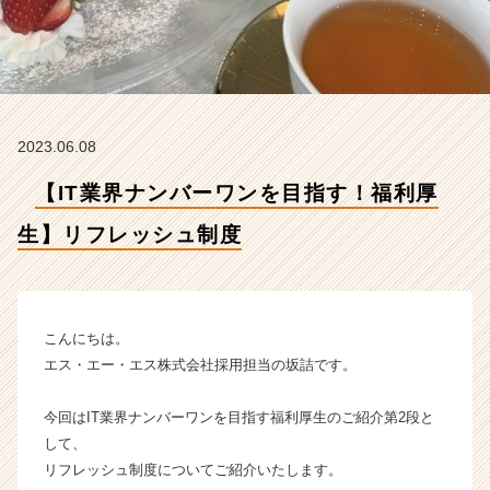
フ
レ
ッ
シ
ュ
制
度
2023.06.08
【エ
ス・
【IT業界ナンバーワンを目指す！福利厚
エ
生】リフレッシュ制度
ー・
エ
ス
株
式
こんにちは。
会
エス・エー・エス株式会社採用担当の坂詰です。
社
の
今回はIT業界ナンバーワンを目指す福利厚生のご紹介第2段と
タ
イ
して、
ム
リフレッシュ制度についてご紹介いたします。
ラ