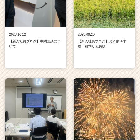
r）
2023.10.12
2023.09.20
【新入社員ブログ】中間面談につ
【新入社員ブログ】お米作り体
いて
験 稲刈りと脱穀