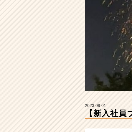
ン
ト
【エ
ス・
エ
ー・
エ
ス
株
式
会
社
の
タ
イ
ム
ラ
2023.09.01
イ
【新入社員
ン】
|
ベ