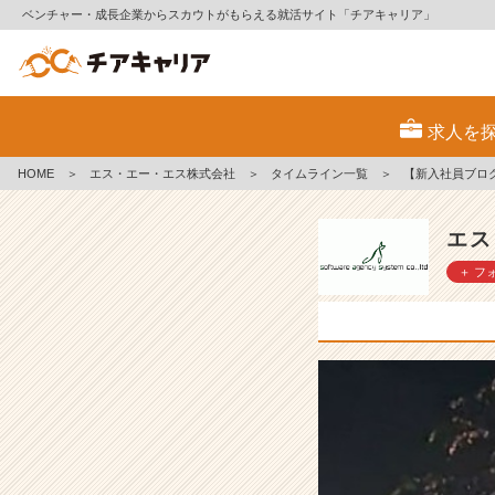
ベンチャー・成長企業からスカウトがもらえる就活サイト「チアキャリア」
【新
入
求人を
社
員
HOME
＞
エス・エー・エス株式会社
＞
タイムライン一覧
＞
【新入社員ブロ
ブ
ロ
グ】
エス
隅
＋ フ
田
川
花
火
大
会
観
覧
イ
ベ