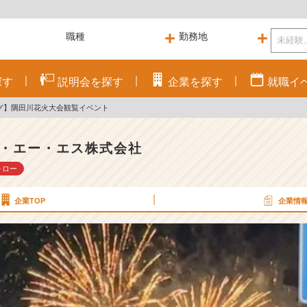
探す
説明会を
探す
企業を
探す
就職
イ
グ】隅田川花火大会観覧イベント
・エー・エス株式会社
ォロー
企業TOP
企業情