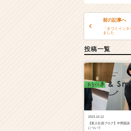
チ
ア
キ
前の記事へ
ャ
「きづくインタ
リ
ました
ア
（C
投稿一覧
h
e
e
r
C
a
r
e
e
r）
2023.10.12
【新入社員ブログ】中間面談
について