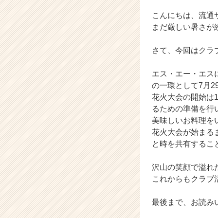
ン
チ
こんにちは、流通
ャ
まだ厳しい暑さが
ー・
成
さて、今回はクラ
長
企
エス・エー・エス
業
か
の一環として7月
ら
花火大会の開始は
ス
るための準備を行
カ
美味しいお料理を
ウ
花火大会が始まる
ト
と時を共有するこ
が
届
く
沢山の笑顔で溢れ
就
これからもクラブ
活
サ
最後まで、お読み
イ
ト