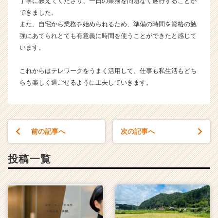
丁寧に教えてくださり、一日の業務を問題なく遂行することが
ャ
できました。
ー・
また、自宅から業務を始められるため、準備の時間を資格の勉
成
強にあてられとても有意義に時間を使うことができたと感じて
長
います。
企
業
か
これからはテレワークをうまく活用して、仕事も私生活もどち
ら
らも楽しく過ごせるように工夫していきます。
ス
カ
ウ
ト
前の記事へ
次の記事へ
が
届
く
投稿一覧
就
活
サ
イ
ト
チ