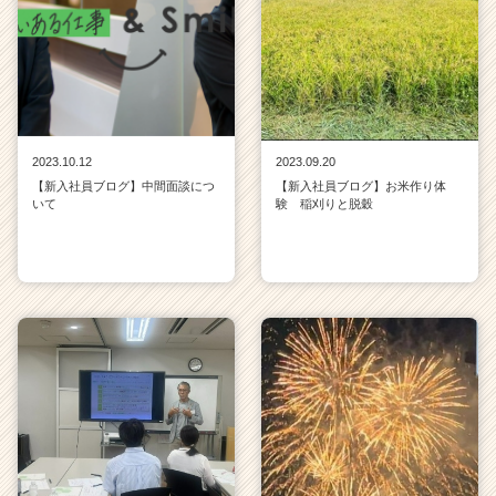
ア
キ
ャ
リ
ア
（C
h
2023.10.12
2023.09.20
e
【新入社員ブログ】中間面談につ
【新入社員ブログ】お米作り体
e
いて
験 稲刈りと脱穀
r
C
a
r
e
e
r）