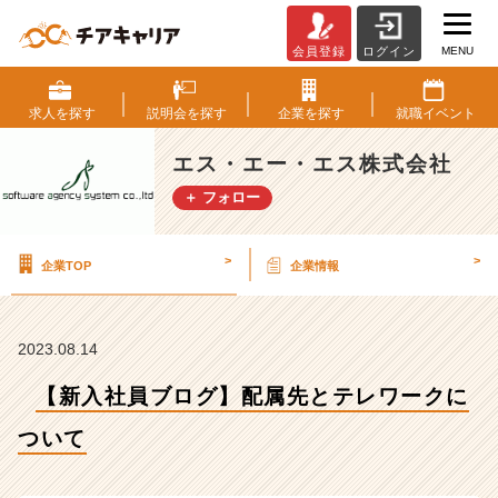
MENU
会員登録
ログイン
【新
入
社
求人を
探す
説明会を
探す
企業を
探す
就職
イベント
員
ブ
エス・エー・エス株式会社
ロ
＋ フォロー
グ】
配
属
>
>
企業TOP
企業情報
先
と
テ
レ
2023.08.14
ワ
ー
【新入社員ブログ】配属先とテレワークに
ク
に
ついて
つ
い