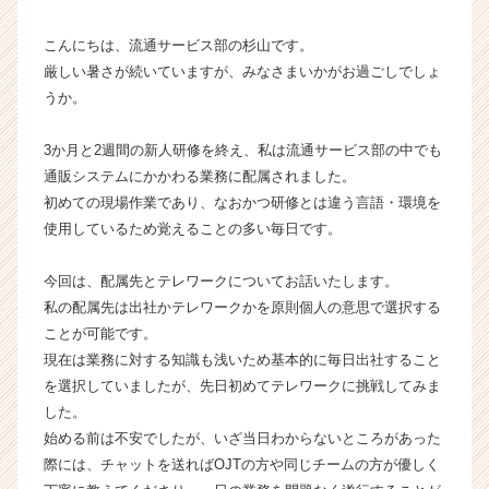
て
【エ
こんにちは、流通サービス部の杉山です。
ス・
厳しい暑さが続いていますが、みなさまいかがお過ごしでしょ
エ
ー・
うか。
エ
ス
3か月と2週間の新人研修を終え、私は流通サービス部の中でも
株
通販システムにかかわる業務に配属されました。
式
初めての現場作業であり、なおかつ研修とは違う言語・環境を
会
使用しているため覚えることの多い毎日です。
社
の
タ
今回は、配属先とテレワークについてお話いたします。
イ
私の配属先は出社かテレワークかを原則個人の意思で選択する
ム
ことが可能です。
ラ
現在は業務に対する知識も浅いため基本的に毎日出社すること
イ
を選択していましたが、先日初めてテレワークに挑戦してみま
ン】
した。
|
始める前は不安でしたが、いざ当日わからないところがあった
ベ
ン
際には、チャットを送ればOJTの方や同じチームの方が優しく
チ